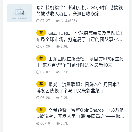
哈希挂机撸金：长期挂机，24小时自动搞钱
的被动收入项目，亲测日收稳定！
07-27
阅读(635)
GLOTURE｜全球招募会员及团队长！
荐
布局全球市场，打造属于自己的团队事业，
想增加收入？想打造团队？加入
07-30
5.0k
GLOTURE！
山东团队拉新变慢，项目方KPI定生死
荐
｜“东方百优”单割倒计时进入最后10天
07-07
3.1k
曝光｜流量联盟：日赚70？月回本？
荐
博发团伙换了个马甲又来割韭菜了
06-26
2.2k
崩盘预警｜冒牌CoinShares：1.8万笔
荐
U被洗空，开发人员自曝“关网重启”——你的
钱早已不在账上
06-10
3.7k