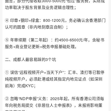
面签，部分代理收取3000-5000元“包过”服务费，实际成
功率取决于股东背景及业务逻辑合理性；
④ 印章+钢印+绿盒：800-1200元，务必确认含香港部门
认可的圆章（非内地刻章店自制）；
⑤ 年审续期（第二年起）：约4500-6500元/年，含秘书
服务+商业登记更新+税务申报基础处理。
二、成都人最容易踩的3个坑
① 误信“远程视频开户=当天下户”：汇丰、渣打等已暂停
纯视频开户，必须赴港或经其指定内地见证点（如深圳
前海）完成KYC；
② 忽略“NDP申报”义务：2025年起，所有香港公司须每
年向税务局提交《非居住人士申报表》，未报将影响董