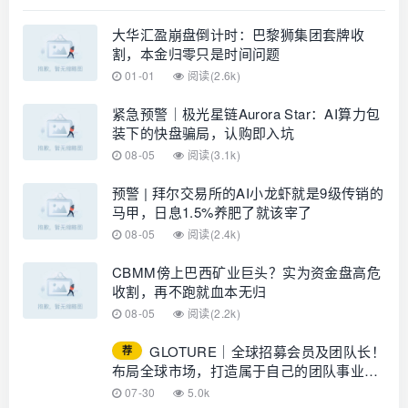
大华汇盈崩盘倒计时：巴黎狮集团套牌收
割，本金归零只是时间问题
01-01
阅读(2.6k)
紧急预警｜极光星链Aurora Star：AI算力包
装下的快盘骗局，认购即入坑
08-05
阅读(3.1k)
预警 | 拜尔交易所的AI小龙虾就是9级传销的
马甲，日息1.5%养肥了就该宰了
08-05
阅读(2.4k)
CBMM傍上巴西矿业巨头？实为资金盘高危
收割，再不跑就血本无归
08-05
阅读(2.2k)
GLOTURE｜全球招募会员及团队长！
荐
布局全球市场，打造属于自己的团队事业，
想增加收入？想打造团队？加入
07-30
5.0k