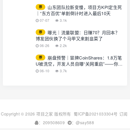
GLOTURE！
山东团队拉新变慢，项目方KPI定生死
荐
｜“东方百优”单割倒计时进入最后10天
07-07
3.1k
曝光｜流量联盟：日赚70？月回本？
荐
博发团伙换了个马甲又来割韭菜了
06-26
2.2k
崩盘预警｜冒牌CoinShares：1.8万笔
荐
U被洗空，开发人员自曝“关网重启”——你的
钱早已不在账上
06-10
3.7k
Copyright © 2026 项目之家 版权所有
蜀ICP备2021033304号
订阅
：209508609
：@say588