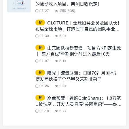
的被动收入项目，亲测日收稳定！
07-27
阅读(635)
GLOTURE｜全球招募会员及团队长！
荐
布局全球市场，打造属于自己的团队事业，
想增加收入？想打造团队？加入
07-30
5.0k
GLOTURE！
山东团队拉新变慢，项目方KPI定生死
荐
｜“东方百优”单割倒计时进入最后10天
07-07
3.1k
曝光｜流量联盟：日赚70？月回本？
荐
博发团伙换了个马甲又来割韭菜了
06-26
2.2k
崩盘预警｜冒牌CoinShares：1.8万笔
荐
U被洗空，开发人员自曝“关网重启”——你的
钱早已不在账上
06-10
3.7k