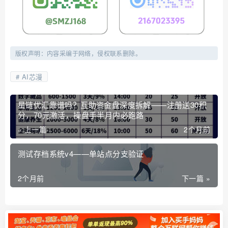
版权声明：内容采编于网络，侵权联系删除。
AI芯漫
星链优汇靠谱吗？互助资金盘深度拆解——注册送30积
分，70元激活，操盘手半月内必跑路
« 上一篇
2个月前
测试存档系统v4——单站点分支验证
2个月前
下一篇 »