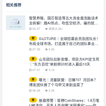
相关推荐
智慧养殖、国芯智造等五大资金盘洗脑话术
全拆解！蹭AI热点、吹低空经济，骗的就是
你信了这些假风口！
04-27
阅读(3.2k)
GLOTURE｜全球招募会员及团队长！
荐
布局全球市场，打造属于自己的团队事业，
想增加收入？想打造团队？加入
07-30
5.0k
GLOTURE！
山东团队拉新变慢，项目方KPI定生死
荐
｜“东方百优”单割倒计时进入最后10天
07-07
3.1k
曝光｜流量联盟：日赚70？月回本？
荐
博发团伙换了个马甲又来割韭菜了
06-26
2.2k
崩盘预警｜冒牌CoinShares：1.8万笔
荐
U被洗空，开发人员自曝“关网重启”——你的