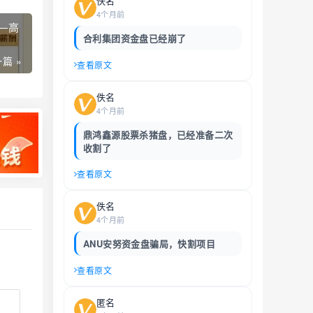
佚名
4个月前
—高
合利集团资金盘已经崩了
篇 »
查看原文
佚名
4个月前
鼎鸿鑫源股票杀猪盘，已经准备二次
收割了
查看原文
佚名
4个月前
ANU安努资金盘骗局，快割项目
查看原文
匿名