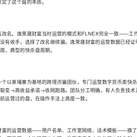
系决定了这个盘的本质。
后改名。逸荣晟财富当时运营的模式和FLNEX完全一致——工
没有收手，选择了改名继续骗。逸荣晟财富的运营数据已经证
周，典型的快杀盘周期。
是一个以柬埔寨为基地的跨境诈骗团伙，专门运营数字货币类快
裂变→高收益承诺→收网跑路。团队分工明确，有人负责技术
前运营过的盘，在操作手法上高度一致。
晟财富的运营数据——用户名单、工作室网络、话术模板——换