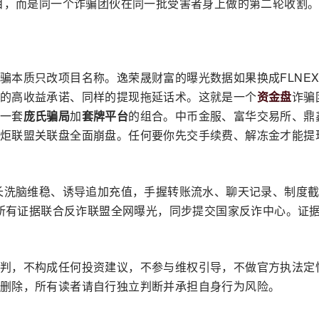
项目，而是同一个诈骗团伙在同一批受害者身上做的第二轮收割
骗本质只改项目名称。逸荣晟财富的曝光数据如果换成FLNE
的高收益承诺、同样的提现拖延话术。这就是一个
资金盘
诈骗
一套
庞氏骗局
加
套牌平台
的组合。中币金服、富华交易所、鼎
炬联盟关联盘全面崩盘。任何要你先交手续费、解冻金才能提
队长洗脑维稳、诱导追加充值，手握转账流水、聊天记录、制度
所有证据联合反诈联盟全网曝光，同步提交国家反诈中心。证
判，不构成任何投资建议，不参与维权引导，不做官方执法定
删除，所有读者请自行独立判断并承担自身行为风险。