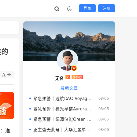
登录
注册
链的
无名
V
协作者
最新文章
紧急预警｜远航DAO Voyage：8月下旬长沙启动大会，旧盘团队平移，RWA+大宗商品包装——又是庞氏滚盘的老剧本
08/05
紧急预警｜极光星链Aurora Star：AI算力包装下的快盘骗局，认购即入坑
08/05
紧急预警｜绿源储能Green Source：披着新能源外衣的庞氏传销盘，8月千人大会就是收割信号
08/05
正主查无此号｜大华汇盈单割跑路中：柬埔寨骗子套牌巴黎狮集团，你的本金已清零
08/05
点：逸