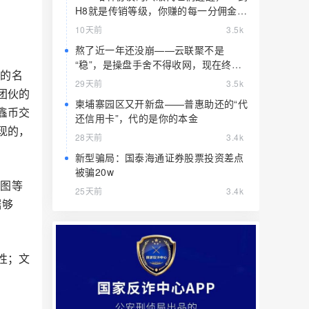
。
H8就是传销等级，你赚的每一分佣金都
是赃款
10天前
3.5k
熬了近一年还没崩——云联聚不是
“稳”，是操盘手舍不得收网，现在终于
X的名
要收了
29天前
3.5k
团伙的
柬埔寨园区又开新盘——普惠助还的“代
鑫币交
还信用卡”，代的是你的本金
现的，
28天前
3.4k
新型骗局：国泰海通证券股票投资差点
被骗20w
截图等
25天前
3.4k
据够
性；文