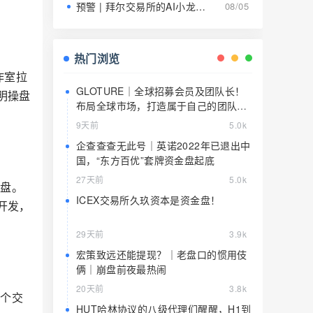
预警 | 拜尔交易所的AI小龙虾就是9级传销的马甲，日息1.5%养肥了就该宰了
08/05
热门浏览
作室拉
GLOTURE｜全球招募会员及团队长！
明操盘
布局全球市场，打造属于自己的团队事
业，想增加收入？想打造团队？加入
9天前
5.0k
GLOTURE！
企查查查无此号｜英诺2022年已退出中
国，“东方百优”套牌资金盘起底
27天前
5.0k
杀盘。
ICEX交易所久玖资本是资金盘！
开发，
29天前
3.9k
宏策致远还能提现？｜老盘口的惯用伎
俩｜崩盘前夜最热闹
20天前
3.8k
了个交
HUT哈林协议的八级代理们醒醒，H1到