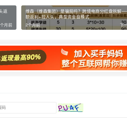
人头返
维森（维森集团）是骗局吗？跨境电商分红盘拆解—
额返利+拉人头，典型资金盘模式
2个月前
2个月前
下一