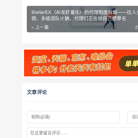
StellarEX（AI龙虾量化）的代理制度拆解——拉
佣、多级团队计酬，代理们正在给自己攒罪名
« 上一篇
文章评论