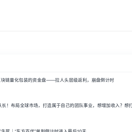
？区块链量化包装的资金盘——拉人头层级返利，崩盘倒计时
团队长！布局全球市场，打造属于自己的团队事业，想增加收入？想
定生死｜“东方百优”单割倒计时进入最后10天