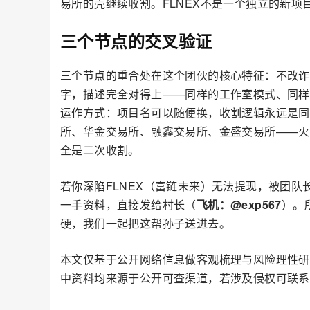
易所的壳继续收割。FLNEX不是一个独立的新
三个节点的交叉验证
三个节点的重合处在这个团伙的核心特征：不改诈
字，描述完全对得上——同样的工作室模式、同样
运作方式：项目名可以随便换，收割逻辑永远是同
所、华金交易所、融鑫交易所、金盛交易所——火
全是二次收割。
若你深陷FLNEX（富链未来）无法提现，被团
一手资料，直接发给村长（
飞机：@exp567
）。
硬，我们一起把这帮孙子送进去。
本文仅基于公开网络信息做客观梳理与风险理性研
中资料均来源于公开可查渠道，若涉及侵权可联系