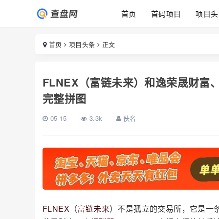
首页
首码项目
项目头
首页
项目头条
正文
FLNEX（富链未来）和逸荣晟财
完整拼图
05-15
3.3k
佚名
FLNEX
（
富链未来
）不是孤立的交易所，它是一