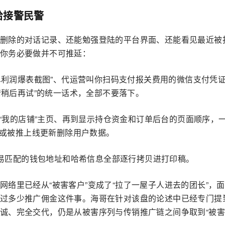
给接警民警
删除的对话记录、还能勉强登陆的平台界面、还能看见最近被
你务必要做并不可推延：
单利润爆表截图”、代运营叫你扫码支付报关费用的微信支付凭
请稍后再试”的统一话术，全部不要落下。
到“我的店铺”主页、再到显示持仓资金和订单后台的页面顺序，
蔽或被推上线更新删除用户数据。
交易匹配的钱包地址和哈希信息全部逐行拷贝进打印稿。
络里已经从“被害客户”变成了“拉了一屋子人进去的团长”，
过多少推广佣金这件事。海哥在针对该盘的论述中已经专门提
诚、完全交代，仍是从被害序列与传销推广链之间争取到“被