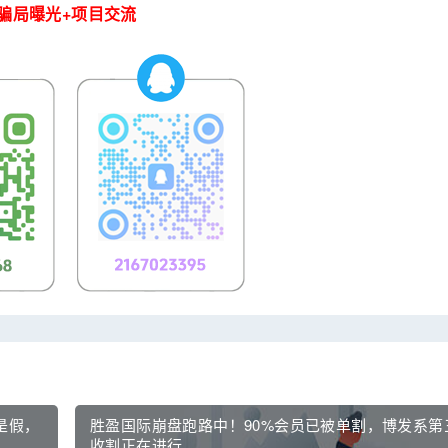
骗局曝光+项目交流
是假，
胜盈国际崩盘跑路中！90%会员已被单割，博发系第
收割正在进行