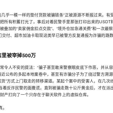
的几乎一模一样的垫付货款被骗链条”正被源源不断报过来。有
把所有积蓄打光了，事后对着民警手里那张打印出来的USDT
叠加的“卖家佣金扣点交款”、“境外仓加急通关费”和一次最狠
上门交付、超市加油卡取现这类早已被警方反复通报为诈骗的路
里被宰掉500万
常令人不安的提法：“骗子甚至敢来警察眼皮底下作恶，并从
最近公布的多起本地案卷中，甚至有诈骗分子为了绕过警方溯
送货”方式上门取走的转移渠道。某起个案中的受害人，在几次
”当着反诈民警的面撒谎，直到被骗走数十公斤黄金后，才在派
财产打向了一个只存在于聊天软件上的虚拟仓库。
真。