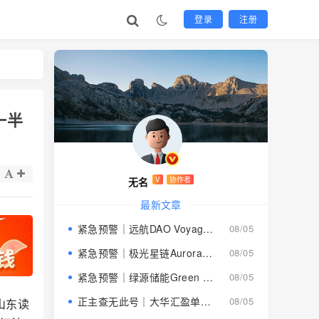
登录
注册
一半
无名
V
协作者
最新文章
紧急预警｜远航DAO Voyage：8月下旬长沙启动大会，旧盘团队平移，RWA+大宗商品包装——又是庞氏滚盘的老剧本
08/05
紧急预警｜极光星链Aurora Star：AI算力包装下的快盘骗局，认购即入坑
08/05
紧急预警｜绿源储能Green Source：披着新能源外衣的庞氏传销盘，8月千人大会就是收割信号
08/05
正主查无此号｜大华汇盈单割跑路中：柬埔寨骗子套牌巴黎狮集团，你的本金已清零
08/05
山东读