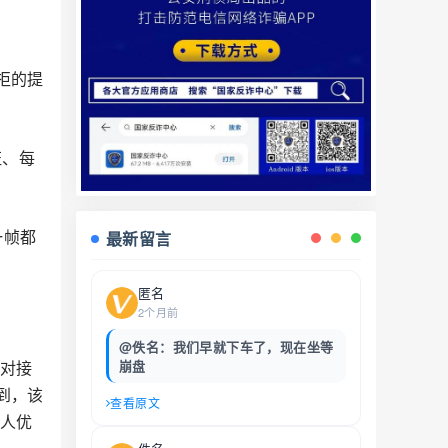
拒的提
证、每
一帧都
最新留言
匿名
2个月前
@佚名：我们早就下车了，现在坐等
面对接
崩盘
到，该
查看原文
害人优