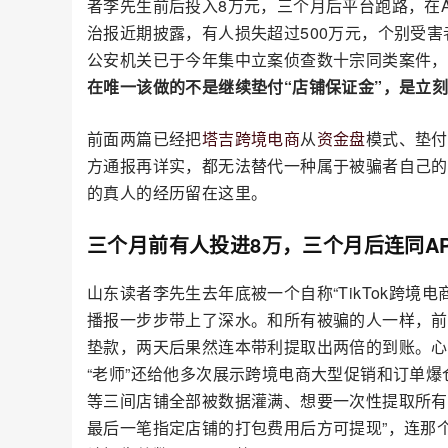
者李先生前后投入8万元，三个月后平台跑路，在A
治报近期披露，有人损失超过500万元，个别受害
公安机关已于今年集中立案侦查数十宗同类案件，
在唯一该做的不是继续垫付“店铺保证金”，是立
前面两篇已经把
塔吉
跨境电商
从
资金盘
模式、垫付
方通报再详实，都无法替代一种属于被骗者自己的
的真人的经历留在这里。
三个月前有人投进8万，三个月后连同A
山东读者李先生去年底被一个自称“TikTok跨
播报一步步带上了深水。和所有被骗的人一样，前
垫款，两天后果然连本带利提取出两倍的到账。心
“老师”还给他多次展示跨境电商大型促销和订单
等三间店铺全部被数据灌满、想要一次性提取所有
最后一笔指定店铺的打包费用后方可提现”，连那