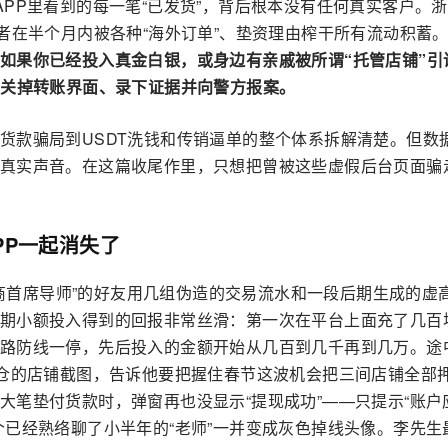
PP里看到的每一笔“已发货”，背后根本没有任何真实客户。
者在半个月内被各种“海外订单”、垫资理由榨干所有流动积蓄
如果你已经投入真金白银，或身边有亲戚被所谓“托管店铺”引
刻关掉转账界面、录下证据并向警方报案。
货款骗局到USDT洗钱和传销逼单的整个体系拆解清楚。但数
真实声音。在这篇收尾作里，只想把曾被这些虚假后台页面骗
PP一起消失了
境电商首席导师”的好友用几组伪造的交易流水和一段后期生成的虚
期小额投入得到的回报非常丝滑：第一次在平台上面充了几百
路防线一停，先后投入的金额开始从几百到几千再到几万。途
爆仓的店铺截图，告诉他要把握住春节这波机会把三间店铺全部
大笔垫付货款时，弹窗再也没显示“提现成功”——只提示“账户
个已经熟络聊了小半年的“老师”一并变成灰色掉线头像。李先生