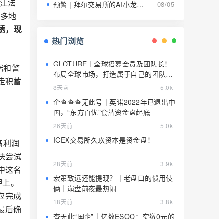
浙江法
预警 | 拜尔交易所的AI小龙虾就是9级传销的马甲，日息1.5%养肥了就该宰了
08/05
。多地
诱，现
热门浏览
GLOTURE｜全球招募会员及团队长！
据和警
布局全球市场，打造属于自己的团队事
走积蓄
业，想增加收入？想打造团队？加入
8天前
5.0k
GLOTURE！
企查查查无此号｜英诺2022年已退出中
国，“东方百优”套牌资金盘起底
26天前
5.0k
ICEX交易所久玖资本是资金盘！
高利润
块尝试
28天前
3.9k
中这名
宏策致远还能提现？｜老盘口的惯用伎
押上。
俩｜崩盘前夜最热闹
应完成
18天前
3.8k
最后确
查无此“国企”｜亿数ESOO：实缴0元的