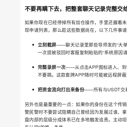
不要再瞒下去，把整套聊天记录完整交
如果你现在已经停掉所有加仓操作，手里还握着未
现申请列表，那么趁这些数据尚在，以下几件事请
立刻截屏
——聊天记录里那些导师发的“大
一次提被驳回时客服复制粘贴的“系统原因
完整录屏一次
——从点击APP图标进入、
不要跳。这款套牌APP随时可能被远程屏
把资金流向打出来备份
——所有与USDT
另外也是最重要的一点：如果你的身份在这个传销网
警民警时不要尝试隐瞒自己曾经因为发展过谁、拿
盘内部的层级分成体系已在多地触发追责。主动坦