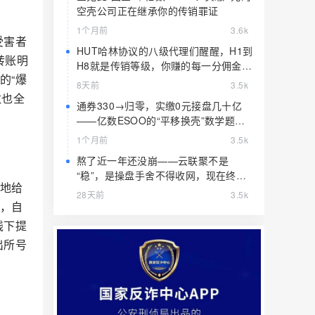
空壳公司正在继承你的传销罪证
1个月前
3.6k
受害者
HUT哈林协议的八级代理们醒醒，H1到
转账明
H8就是传销等级，你赚的每一分佣金都
的“爆
是赃款
8天前
3.5k
数也全
通券330→归零，实缴0元接盘几十亿
——亿数ESOO的“平移换壳”数学题，
算完就赶紧跑
1个月前
3.5k
熬了近一年还没崩——云联聚不是
“稳”，是操盘手舍不得收网，现在终于
容地给
要收了
28天前
3.5k
源，自
线下提
出所号