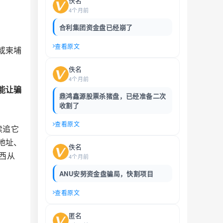
佚名
4个月前
合利集团资金盘已经崩了
查看原文
或柬埔
佚名
4个月前
能让骗
鼎鸿鑫源股票杀猪盘，已经准备二次
收割了
查看原文
续追它
地址、
佚名
西从
4个月前
ANU安努资金盘骗局，快割项目
查看原文
匿名