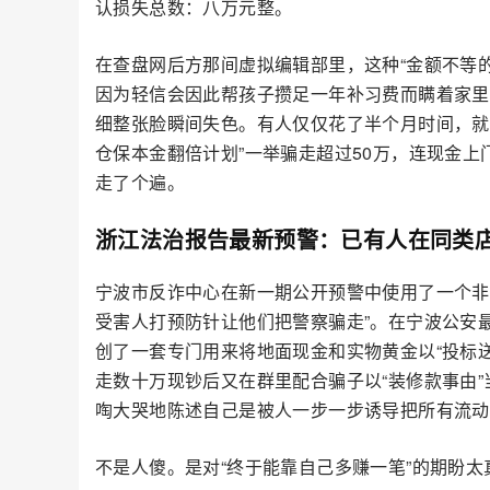
认损失总数：八万元整。
在查盘网后方那间虚拟编辑部里，这种“金额不等
因为轻信会因此帮孩子攒足一年补习费而瞒着家里
细整张脸瞬间失色。有人仅仅花了半个月时间，就被
仓保本金翻倍计划”一举骗走超过50万，连现金
走了个遍。
浙江法治报告最新预警：已有人在同类店
宁波市反诈中心在新一期公开预警中使用了一个非
受害人打预防针让他们把警察骗走”。在宁波公安
创了一套专门用来将地面现金和实物黄金以“投标
走数十万现钞后又在群里配合骗子以“装修款事由
啕大哭地陈述自己是被人一步一步诱导把所有流动
不是人傻。是对“终于能靠自己多赚一笔”的期盼太