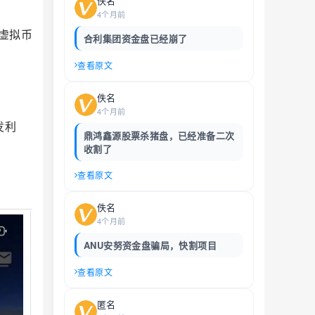
佚名
4个月前
虚拟币
合利集团资金盘已经崩了
查看原文
佚名
4个月前
发利
鼎鸿鑫源股票杀猪盘，已经准备二次
收割了
查看原文
佚名
4个月前
ANU安努资金盘骗局，快割项目
查看原文
匿名