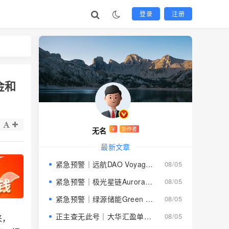
登录
注册
金和
无名
V
协作者
最新文章
紧急预警｜远航DAO Voyage：8月下旬长沙启动大会，旧盘团队平移，RWA+大宗商品包装——又是庞氏滚盘的老剧本
08/05
紧急预警｜极光星链Aurora Star：AI算力包装下的快盘骗局，认购即入坑
08/05
紧急预警｜绿源储能Green Source：披着新能源外衣的庞氏传销盘，8月千人大会就是收割信号
08/05
正主查无此号｜大华汇盈单割跑路中：柬埔寨骗子套牌巴黎狮集团，你的本金已清零
08/05
来，