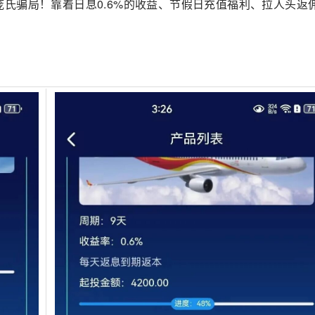
瓷的庞氏骗局！靠着日息0.6%的收益、节假日充值福利、拉人头返