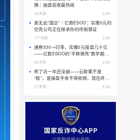
俩｜崩盘前夜最热闹
18天前
3.8k
查无此“国企”｜亿数ESOO：实缴0元的
空壳公司正在继承你的传销罪证
1个月前
3.6k
通券330→归零，实缴0元接盘几十亿
——亿数ESOO的“平移换壳”数学题，
算完就赶紧跑
29天前
3.5k
熬了近一年还没崩——云联聚不是
“稳”，是操盘手舍不得收网，现在终于
要收了
27天前
3.5k