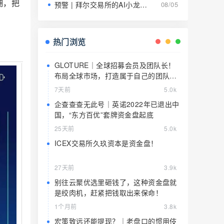
佣，把
预警 | 拜尔交易所的AI小龙虾就是9级传销的马甲，日息1.5%养肥了就该宰了
08/05
热门浏览
GLOTURE｜全球招募会员及团队长！
布局全球市场，打造属于自己的团队事
业，想增加收入？想打造团队？加入
7天前
5.0k
GLOTURE！
企查查查无此号｜英诺2022年已退出中
国，“东方百优”套牌资金盘起底
25天前
5.0k
ICEX交易所久玖资本是资金盘！
27天前
3.9k
别往云聚优选里砸钱了，这种资金盘就
是绞肉机，赶紧把钱取出来保命！
1个月前
3.8k
宏策致远还能提现？｜老盘口的惯用伎