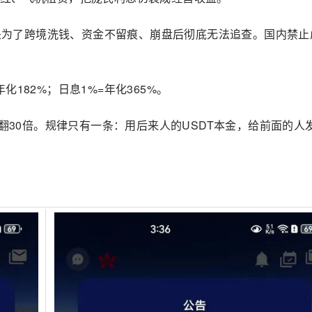
就是为了跨境洗钱、资金不留痕、崩盘后彻底无法追查。国内禁止
年化182%；日息1%=年化365%。
你翻30倍。规律只有一条：用后来人的USDT本金，给前面的人