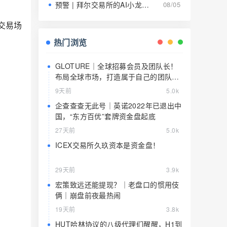
预警 | 拜尔交易所的AI小龙虾就是9级传销的马甲，日息1.5%养肥了就该宰了
08/05
交易场
热门浏览
GLOTURE｜全球招募会员及团队长！
布局全球市场，打造属于自己的团队事
业，想增加收入？想打造团队？加入
9天前
5.0k
GLOTURE！
企查查查无此号｜英诺2022年已退出中
国，“东方百优”套牌资金盘起底
27天前
5.0k
ICEX交易所久玖资本是资金盘！
29天前
3.9k
宏策致远还能提现？｜老盘口的惯用伎
俩｜崩盘前夜最热闹
19天前
3.8k
HUT哈林协议的八级代理们醒醒，H1到