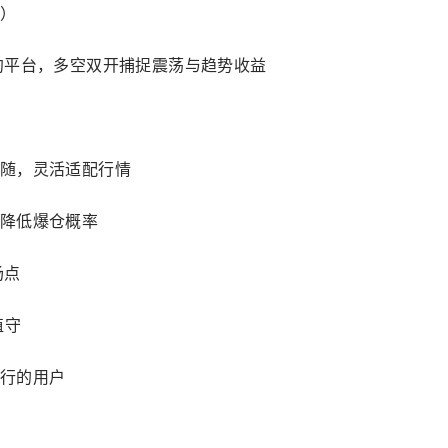
）
约平台，多空双开捕捉震荡与趋势收益
随，灵活适配行情
降低爆仓概率
场点
值守
行的用户