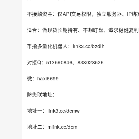
不接触资金：仅API交易权限，独立服务器、IP
适合：做现货长期持有、不想盯盘、追求稳健复利
币指多量化机器人：link3.cc/bzdlh
对接Q：513590846、838028526
微：haxi6699
防失联地址：
地址一：link3.cc/dcmw
地址二：mlink.cc/dcm