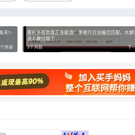
每天1-
惠利多互助盘正在崩盘！李艳玲后台操控匹配，大额
没人敢付款了
3个月前
3个月前
下一