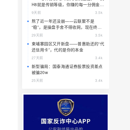
H8就是传销等级，你赚的每一分佣金都
是赃款
9天前
3.5k
熬了近一年还没崩——云联聚不是
“稳”，是操盘手舍不得收网，现在终于
要收了
29天前
3.5k
柬埔寨园区又开新盘——普惠助还的“代
还信用卡”，代的是你的本金
27天前
3.4k
新型骗局：国泰海通证券股票投资差点
被骗20w
25天前
3.4k