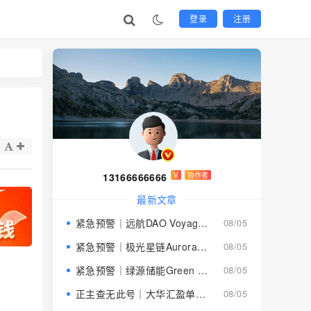
登录
注册
13166666666
V
协作者
最新文章
紧急预警｜远航DAO Voyage：8月下旬长沙启动大会，旧盘团队平移，RWA+大宗商品包装——又是庞氏滚盘的老剧本
08/05
紧急预警｜极光星链Aurora Star：AI算力包装下的快盘骗局，认购即入坑
08/05
紧急预警｜绿源储能Green Source：披着新能源外衣的庞氏传销盘，8月千人大会就是收割信号
08/05
正主查无此号｜大华汇盈单割跑路中：柬埔寨骗子套牌巴黎狮集团，你的本金已清零
08/05