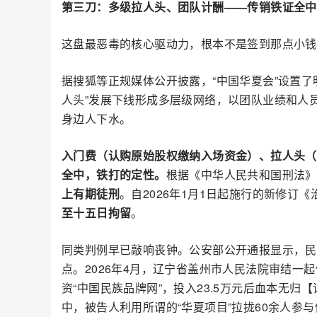
第三刀：多级拉人头、团队计酬——传销铁证全中
这盘最恶毒的核心驱动力，根本不是签到那点小钱
据搜狐等正规媒体公开披露，“中国华夏会”设置
人头”发展下线形成多层级网络，以团队业绩和人
身边人下水。
入门费（认购原始股权缴纳入场资金）、拉人头（
全中，铁打的定性。
根据《中华人民共和国刑法》
上有期徒刑
。自2026年1月1日起施行的新修
至十五日拘留
。
同类判例早已敲响丧钟。公安部公开通报显示，民
点。2026年4月，辽宁省盖州市人民法院审结一
资“中国民族品牌网”，投入23.5万元后血本无
中，被告人利用所谓的“华夏项目”拉拢60余人参