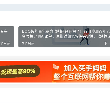
，专宰
BOQ智能量化崩盘收割已经开始了！冒用澳洲百年
名号搞虚假AI跟单，直推返佣15%传销定性，收割机
如你快！
3个月前
3个月前
下一