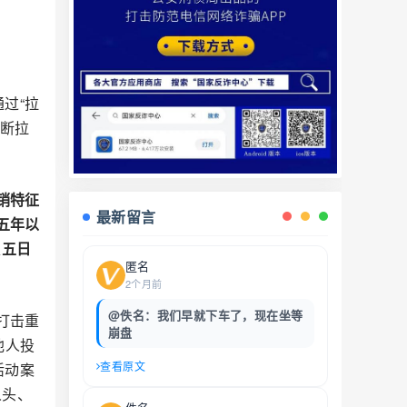
过“拉
不断拉
销特征
最新留言
五年以
处
五日
匿名
2个月前
@佚名：我们早就下车了，现在坐等
打击重
崩盘
他人投
查看原文
活动案
人头、