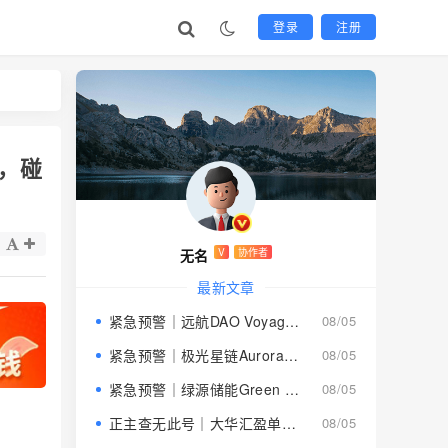
登录
注册
，碰
无名
V
协作者
最新文章
紧急预警｜远航DAO Voyage：8月下旬长沙启动大会，旧盘团队平移，RWA+大宗商品包装——又是庞氏滚盘的老剧本
08/05
紧急预警｜极光星链Aurora Star：AI算力包装下的快盘骗局，认购即入坑
08/05
紧急预警｜绿源储能Green Source：披着新能源外衣的庞氏传销盘，8月千人大会就是收割信号
08/05
正主查无此号｜大华汇盈单割跑路中：柬埔寨骗子套牌巴黎狮集团，你的本金已清零
08/05