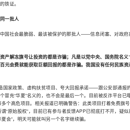
的铁证。
同一批人
中国社会最脆弱、最该被保护的那批人——信息闭塞、对政府
资产解冻旗号让投资的都是诈骗；凡是以党中央、国务院名义“
上百元会费就能获取巨额回报的都是诈骗。我国没有任何民族资
编造国家政策、虚构扶贫项目、夸大回报承诺——跟公安部通报
个冒充“华夏”名义的，也不会是最后一个。目前被反诈平台已
”等多个高危项目。相关报道已明确警告：此类项目打着免费旗
所谓“原始股权”，目前已有参与者反馈APP已彻底打不开，疑似
华夏会”，明天可能就叫另一个名字继续骗。