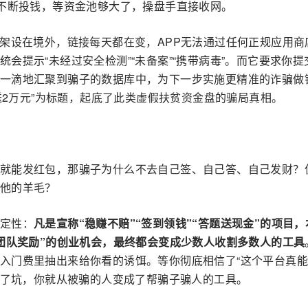
，不断投钱，等资金池够大了，操盘手直接收网。
址架设在境外，链接每天都在变，APP无法通过任何正规应用商
会提示“未经过安全检测”“未备案”“携带病毒”。而它要求你提
一滴地汇聚到骗子的数据库中，为下一步实施更精准的诈骗做
天送2万元”为标题，起底了此类虚假扶贫资金盘的骗局真相。
就能发红包，那骗子为什么不去自己签、自己答、自己发财？
他的羊毛？
定性：
凡是宣称“稳赚不赔”“签到领钱”“答题送现金”的项目
“团队奖励”的创业机会，最终都会变成少数人收割多数人的工具
入门费里抽出来给你看的诱饵。等你彻底相信了“这个平台真
入了坑，你就从被骗的人变成了帮骗子骗人的工具。