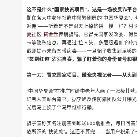
这不是什么“国家扶贫项目”，这是一场被反诈平
期在各大中老年社群中频繁刷屏的“中国华夏会”，号
返佣”——听着是不是跟天上掉馅饼一模一样？村
夏社区
”
资金盘
传销骗局。它冒充国家发改委、假冒
卡等隐私信息，再通过“拉人头、多层级返佣”的传
载即提示未备案带病毒——一旦骗子收集到足够的
“签到红包”沾沾自喜，骗子盯着你的身份证号和
第一刀：冒充国家项目、碰瓷央视记者——从头到
“中国华夏会”在推广时给中老年人画了一张极其
记者为其站台背书。据李旭反传防骗团队公开曝光
光后马上换了个马甲继续行骗。
骗子宣称实名注册签到即送500助推金，每日回答
放所谓的“扶贫款”。这还不算完——当用户积累了一