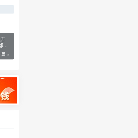
老店
都不
篇 »