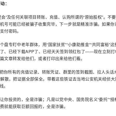
行动：
夏会”及任何关联项目转账、充值、认购所谓的“原始股权”。不
机号可能已经被骗子收集完毕，下一步就是精准诈骗。如果你
支付密码。
个盘专盯中老年群体，用“国家扶贫”“小康助推金”“共同富裕”这
了、已经下载APP了、已经天天签到领红包了——现在立刻打
篇文章转发给他们，或者打印出来给他们看。
把你所有的充值记录、转账凭证、群里的签到截图、拉人头话
没解散，把证据全部保全。带着这些铁证去当地公安机关经侦大
线。
你投资的，全是诈骗；凡是以党中央、国务院名义“委托”“授
费就能获取巨额回报的，全是诈骗。