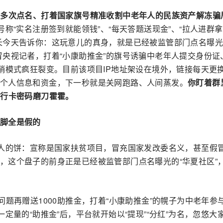
台多次点名、打着国家旗号精准收割中老年人的民族资产解冻骗
称“实名注册签到就能领钱”、“每天答题送现金”、“拉人进群
长今天告诉你：这玩意儿的真身，就是已经被监管部门点名曝光
央视记者，打着“小康助推金”的旗号诱骗中老年人提交身份证
销模式疯狂裂变。目前该项目IP地址架设在境外，链接每天更
个人信息和资金，下一秒就是关网跑路、人间蒸发。
你盯着群
银行卡密码磨刀霍霍。
脚全是假的
唬人的饼：宣称是国家扶贫项目，冒充国家发改委名义，甚至假
，这个盘子的前身正是已经被监管部门点名曝光的“华夏社区”
问题再赠送1000助推金，打着“小康助推金”的幌子为中老年参
定量的“助推金”后，平台就开始以“提现”“分红”为名，忽悠大