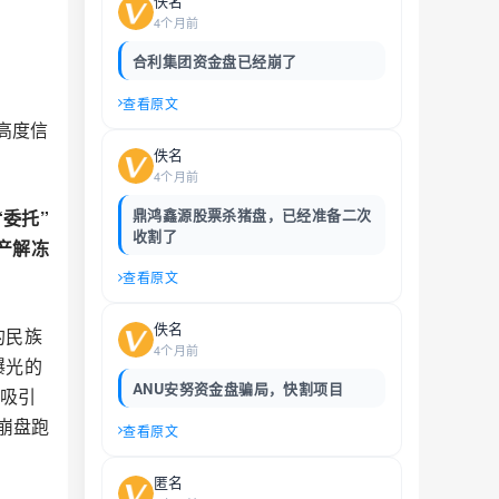
佚名
4个月前
合利集团资金盘已经崩了
查看原文
高度信
佚名
4个月前
鼎鸿鑫源股票杀猪盘，已经准备二次
委托”
收割了
产解冻
查看原文
佚名
的民族
4个月前
曝光的
ANU安努资金盘骗局，快割项目
号吸引
崩盘跑
查看原文
匿名