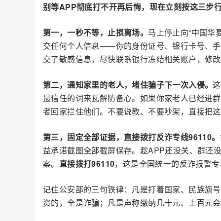
别等APP彻底打不开再后悔，现在立刻按这三步
第一，一秒不等，止损离场。
马上停止向“中国华
交任何个人信息——你的身份证号、银行卡号、手
交了敏感信息，尽快联系银行冻结相关账户，修改
第二，通知家里的老人，堵住骗子下一次入侵。
这
最信任的词来瓦解防备心。如果你家老人已经进群
者回家拦住他们。不要说教、不要吵架，直接把这
第三，固定全部证据，直接拨打反诈专线96110。
益承诺截图全部截屏保存。趁APP还没关、群还
案。
直接拨打96110
，这是全国统一的反诈报警专
记住公安部的三句铁律：凡是打着国家、民族旗号让
资的，全是诈骗；凡是声称缴纳几十元、上百元会