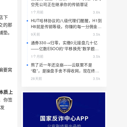
空壳公司正在继承你的传销罪证
1个月前
3.6k
店下
HUT哈林协议的八级代理们醒醒，H1到
交的那
H8就是传销等级，你赚的每一分佣金都
铺垫。
是赃款
9天前
3.5k
通券330→归零，实缴0元接盘几十亿
——亿数ESOO的“平移换壳”数学题，
算完就赶紧跑
1个月前
3.5k
熬了近一年还没崩——云联聚不是
偏要窝
“稳”，是操盘手舍不得收网，现在终于
要收了
28天前
3.5k
，本质上
。你签
能发