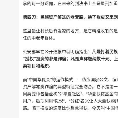
拿的每一分返佣，在未来的判决书上全是量刑加重
第四刀：民族资产解冻的老套路，换了张皮又来割
这盘最让村长后脊发凉的地方，是它精准收割的是
任的中老年群体。
公安部早在公开通报中就明确指出：
凡是打着民族
“授权”投资的都是诈骗；凡是声称缴纳数十元、
类项目和组织
。
而“中国华夏会”的运作模式——伪造国家公文、
资产解冻类诈骗的典型特征完全吻合。它不是第一
同类变种包括虚构的“华夏社区”、“华夏扶贫基金
用户，后期利用“提现”、“分红”名义让人大量认购
路。骗子换皮的速度比你想象得快，今天叫“中国