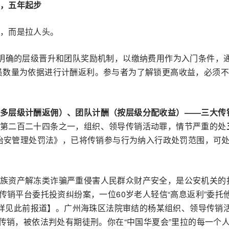
，五年起步
，而是拉人头。
了明确的层级晋升和团队奖励机制，以缴纳费用作为入门条件，通
员数量为依据进行计酬返利。参与者为了解锁更高收益，必须
多层级计酬返佣）、团队计酬（按层级分配收益）——三大传
第二百二十四条之一，组织、领导传销活动罪，情节严重的处
订《治安管理处罚法》，已将传销参与行为纳入行政处罚范围，可
族资产解冻类诈骗严重侵害人民群众财产安全，是公安机关的
起传销平台委托投资纠纷案，一位60岁老人轻信“高息返利”委托
归【详见此前报道】。广州海珠区法院审结的杨某组织、领导传销
与传销，被依法判处有期徒刑。你在“中国华夏会”里拉的每一个