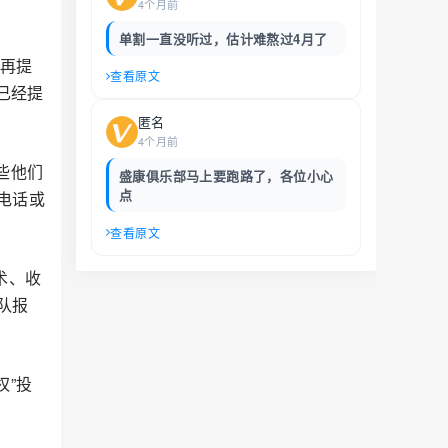
4个月前
单割一直没听过，估计难熬过4月了
要再提
查看原文
已经提
匿名
4个月前
些他们
盛康俱乐部马上要跑路了，各位小心
点
电话或
查看原文
术、收
队报
权”投