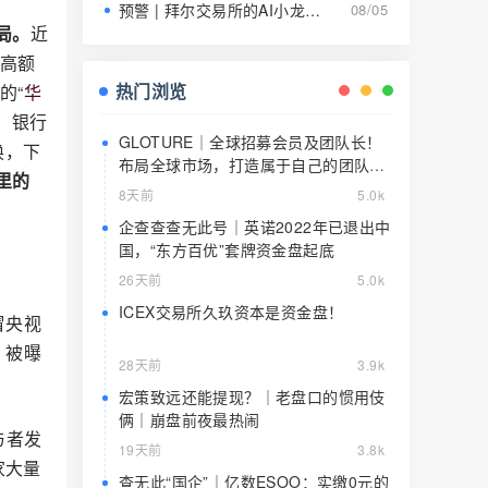
预警 | 拜尔交易所的AI小龙虾就是9级传销的马甲，日息1.5%养肥了就该宰了
08/05
局。
近
拿高额
热门浏览
的“
华
、银行
GLOTURE｜全球招募会员及团队长！
换，下
布局全球市场，打造属于自己的团队事
里的
业，想增加收入？想打造团队？加入
8天前
5.0k
GLOTURE！
企查查查无此号｜英诺2022年已退出中
国，“东方百优”套牌资金盘起底
26天前
5.0k
ICEX交易所久玖资本是资金盘！
冒央视
，被曝
28天前
3.9k
宏策致远还能提现？｜老盘口的惯用伎
俩｜崩盘前夜最热闹
与者发
19天前
3.8k
家大量
查无此“国企”｜亿数ESOO：实缴0元的