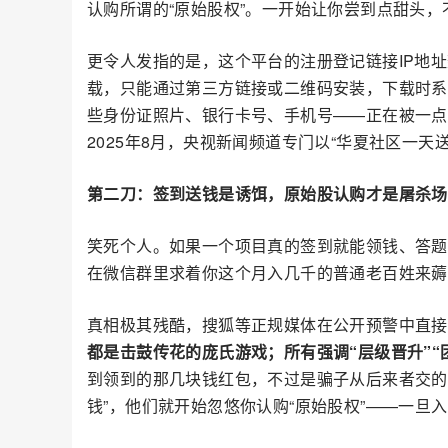
认购所谓的“原始股权”。一开始让你尝到点甜头
更令人发指的是，这个平台的注册登记链接IP地
载，只能通过第三方链接或二维码安装，下载时系统
些身份证照片、银行卡号、手机号——正在被一点
2025年8月，央视新闻频道专门以“华夏社区一
第二刀：签到送钱是诱饵，原始股认购才是屠杀场
笑死个人。如果一个项目真的签到就能领钱、答题
在微信群里求着你这个月入几千的普通老百姓来薅
真相极其残酷，搜狐等正规媒体在公开预警中直接
都是击鼓传花的庞氏游戏；所有强调“层级晋升”
到领到的那几块钱红包，不过是骗子从后来者交的
钱”，他们就开始忽悠你认购“原始股权”——一旦