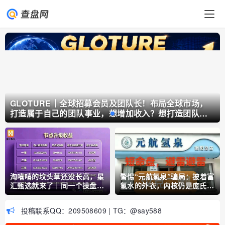
GLOTURE｜全球招募会员及团队长！布局全球市场，
打造属于自己的团队事业，想增加收入？想打造团队？
加入 GLOTURE！
淘嘻嘻的坟头草还没长高，星
警惕“元航氢泉”骗局：披着富
汇甄选就来了｜同一个操盘
氢水的外衣，内核仍是庞氏骗
手，同一套“公排”剧本
局+传销架构
投稿联系QQ：209508609 | TG：@say588