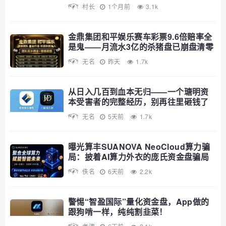
10天
村长
1个月前
3.1k
金鼎集团和平娱乐赛车彩票9.6倍赔率全
是鬼——月流水3亿的杀猪盘已崩盘清零
无名
昨天
1.7k
从日入几百到血本无归——一个瑭明资
本受害者的完整经历，别再往里砸钱了
无名
5天前
1.7k
曝光算丰SUANOVA NeoCloud算力骗
局：披着AI算力外衣的庞氏资金盘骗局
佚名
6天前
2.2k
警惕“智盈国际”量化资金盘，App做的
跟狗啃一样，纯纯割韭菜！