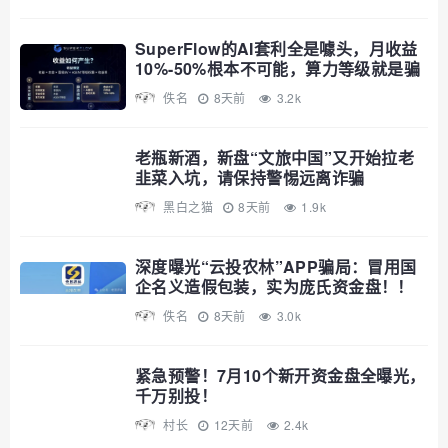
SuperFlow的AI套利全是噱头，月收益
10%-50%根本不可能，算力等级就是骗
你多锁仓
佚名
8天前
3.2k
老瓶新酒，新盘“文旅中国”又开始拉老
韭菜入坑，请保持警惕远离诈骗
黑白之猫
8天前
1.9k
深度曝光“云投农林”APP骗局：冒用国
企名义造假包装，实为庞氏资金盘！！
佚名
8天前
3.0k
紧急预警！7月10个新开资金盘全曝光，
千万别投！
村长
12天前
2.4k