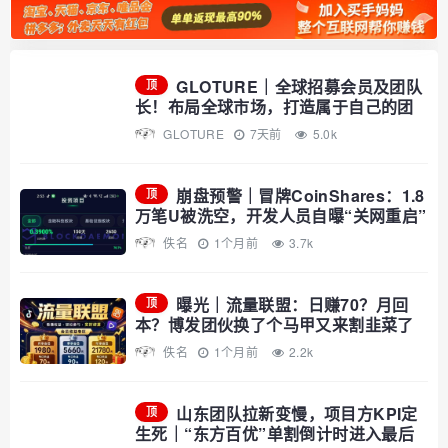
GLOTURE｜全球招募会员及团队
顶
长！布局全球市场，打造属于自己的团
队事业，想增加收入？想打造团队？加
GLOTURE
7天前
5.0k
入 GLOTURE！
崩盘预警｜冒牌CoinShares：1.8
顶
万笔U被洗空，开发人员自曝“关网重启”
——你的钱早已不在账上
佚名
1个月前
3.7k
曝光｜流量联盟：日赚70？月回
顶
本？博发团伙换了个马甲又来割韭菜了
佚名
1个月前
2.2k
山东团队拉新变慢，项目方KPI定
顶
生死｜“东方百优”单割倒计时进入最后