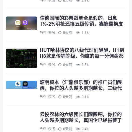
老酒
6天前
2.1k
信德国际的彩票跟单全是假的，日息
1%-2%明抢还搞五级传销，鑫慷嘉换皮
继续割
佚名
8天前
1.3k
HUT哈林协议的八级代理们醒醒，H1到
H8就是传销等级，你赚的每一分佣金都
是赃款
佚名
8天前
3.5k
瑭明资本（汇鼎俱乐部）的推广员们醒
醒，你拉的人头越多刑期越长，三级代
理就是传销铁证
佚名
8天前
3.1k
云投农林的六级团长们醒醒吧，你拉的
人头越多刑期越长，真国企已经报警了
佚名
8天前
2.4k