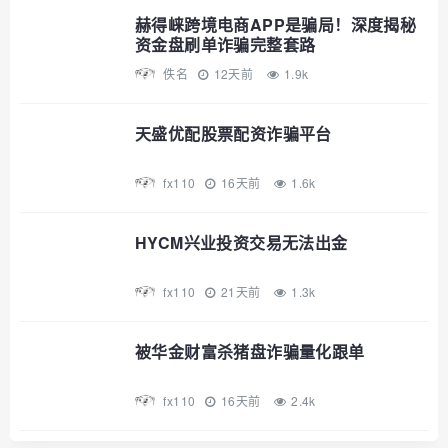
赫得崃跨境电商APP是骗局！深度揭秘
资金盘刷单诈骗完整套路
佚名
12天前
1.9k
天盛优配股票配资诈骗平台
fx110
16天前
1.6k
HYCM兴业投资交易无法出金
fx110
21天前
1.3k
被华金财富杀猪盘诈骗量化跟单
fx110
16天前
2.4k