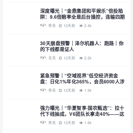
深度曝光｜“金鼎集团和平娱乐”倍投陷
阱：9.6倍赔率全是后台操控，连输四期
爆仓清零——提现？流水不足+账号异常
佚名
12天前
2.4k
+直接封禁
30天崩盘预警｜泽尔机器人：跑路｜你
的下线都是证人
无名
12天前
2.2k
紧急预警｜“空域视界”低空经济资金
盘：日化1%年化365%，会员6000人涉
案过亿，已开始单割封号——智航智引
佚名
12天前
1.5k
怎么崩的，它就怎么崩
强力曝光｜“华夏智享·国农甄选”：拉十
代下线抽成，V6团队长拿走40%——这
不是助农，这是传销
佚名
12天前
1.6k