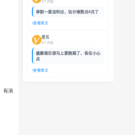
4个月前
单割一直没听过，估计难熬过4月了
查看原文
匿名
4个月前
盛康俱乐部马上要跑路了，各位小心
点
查看原文
。有消