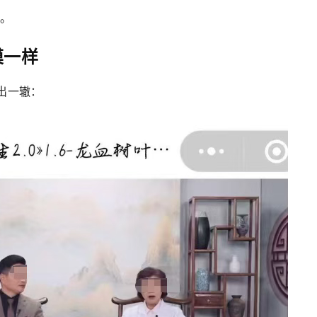
。
摸一样
出一辙：