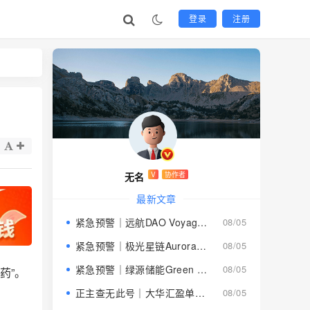
登录
注册
无名
V
协作者
最新文章
紧急预警｜远航DAO Voyage：8月下旬长沙启动大会，旧盘团队平移，RWA+大宗商品包装——又是庞氏滚盘的老剧本
08/05
紧急预警｜极光星链Aurora Star：AI算力包装下的快盘骗局，认购即入坑
08/05
紧急预警｜绿源储能Green Source：披着新能源外衣的庞氏传销盘，8月千人大会就是收割信号
08/05
药”。
正主查无此号｜大华汇盈单割跑路中：柬埔寨骗子套牌巴黎狮集团，你的本金已清零
08/05