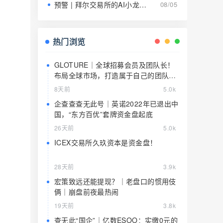
预警 | 拜尔交易所的AI小龙虾就是9级传销的马甲，日息1.5%养肥了就该宰了
08/05
热门浏览
GLOTURE｜全球招募会员及团队长！
布局全球市场，打造属于自己的团队事
业，想增加收入？想打造团队？加入
8天前
5.0k
GLOTURE！
企查查查无此号｜英诺2022年已退出中
国，“东方百优”套牌资金盘起底
26天前
5.0k
ICEX交易所久玖资本是资金盘！
28天前
3.9k
宏策致远还能提现？｜老盘口的惯用伎
俩｜崩盘前夜最热闹
19天前
3.8k
查无此“国企”｜亿数ESOO：实缴0元的