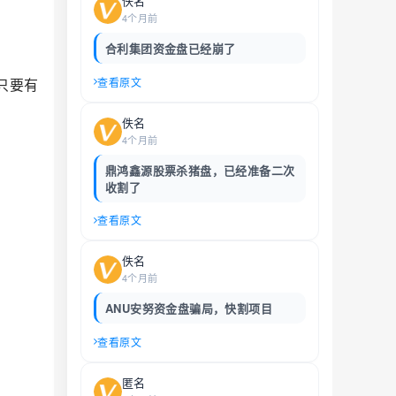
佚名
4个月前
合利集团资金盘已经崩了
只要有
查看原文
佚名
4个月前
鼎鸿鑫源股票杀猪盘，已经准备二次
收割了
查看原文
佚名
4个月前
ANU安努资金盘骗局，快割项目
查看原文
匿名