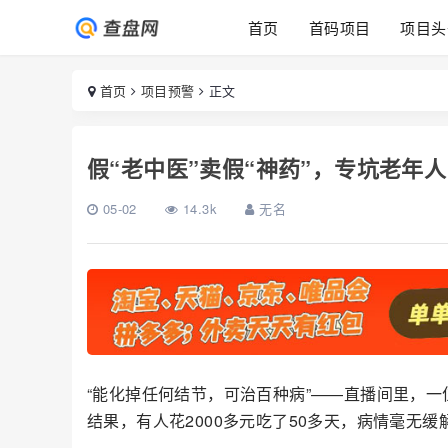
首页
首码项目
项目头
首页
项目预警
正文
假“老中医”卖假“神药”，专坑老年
05-02
14.3k
无名
“能化掉任何结节，可治百种病”——直播间里，一位
结果，有人花2000多元吃了50多天，病情毫无