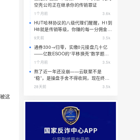
空壳公司正在继承你的传销罪证
1个月前
3.6k
HUT哈林协议的八级代理们醒醒，H1到
H8就是传销等级，你赚的每一分佣金都
是赃款
9天前
3.5k
通券330→归零，实缴0元接盘几十亿
——亿数ESOO的“平移换壳”数学题，
算完就赶紧跑
1个月前
3.5k
熬了近一年还没崩——云联聚不是
“稳”，是操盘手舍不得收网，现在终于
要收了
28天前
3.5k
是被这