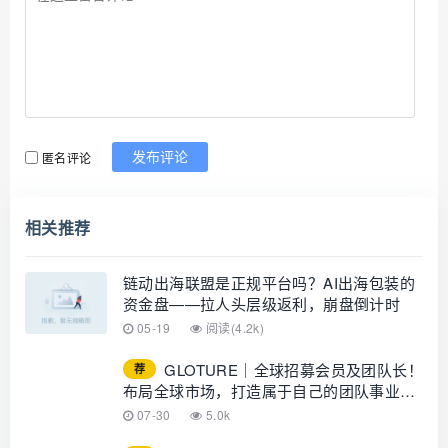
匿名评论
发布评论
相关推荐
链动出海联盟是正规平台吗？AI出海包装的
资金盘——拉人头层级返利，崩盘倒计时
05-19
阅读(4.2k)
GLOTURE｜全球招募会员及团队长！
荐
布局全球市场，打造属于自己的团队事业，
想增加收入？想打造团队？加入
07-30
5.0k
GLOTURE！