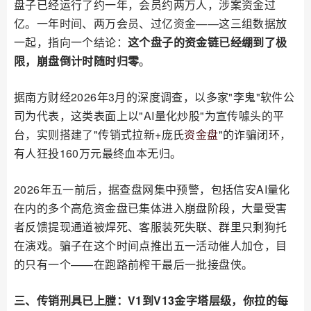
盘子已经运行了约一年，会员约两万人，涉案资金过
亿。一年时间、两万会员、过亿资金——这三组数据放
一起，指向一个结论：
这个盘子的资金链已经绷到了极
限，崩盘倒计时随时归零
。
据南方财经2026年3月的深度调查，以多家"李鬼"软件公
司为代表，这类表面上以"AI量化炒股"为宣传噱头的平
台，实则搭建了"传销式拉新+庞氏
资金盘
"的诈骗闭环，
有人狂投160万元最终血本无归。
2026年五一前后，据查盘网集中预警，包括信安AI量化
在内的多个高危资金盘已集体进入崩盘阶段，大量受害
者反馈提现通道被焊死、客服装死失联、群里只剩狗托
在演戏。骗子在这个时间点推出五一活动催人加仓，目
的只有一个——在跑路前榨干最后一批接盘侠。
三、传销刑具已上膛：V1到V13金字塔层级，你拉的每