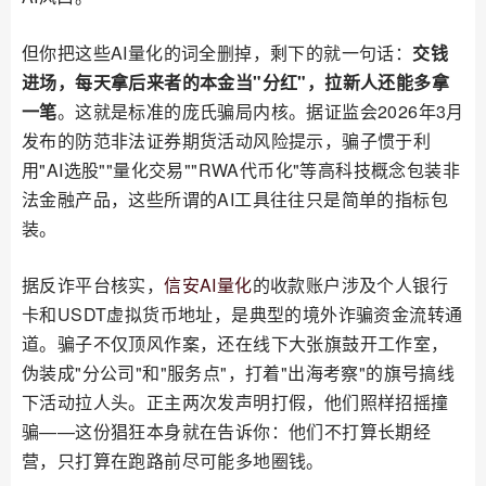
但你把这些AI量化的词全删掉，剩下的就一句话：
交钱
进场，每天拿后来者的本金当"分红"，拉新人还能多拿
一笔
。这就是标准的庞氏骗局内核。据证监会2026年3月
发布的防范非法证券期货活动风险提示，骗子惯于利
用"AI选股""量化交易""RWA代币化"等高科技概念包装非
法金融产品，这些所谓的AI工具往往只是简单的指标包
装。
据反诈平台核实，
信安AI量化
的收款账户涉及个人银行
卡和USDT虚拟货币地址，是典型的境外诈骗资金流转通
道。骗子不仅顶风作案，还在线下大张旗鼓开工作室，
伪装成"分公司"和"服务点"，打着"出海考察"的旗号搞线
下活动拉人头。正主两次发声明打假，他们照样招摇撞
骗——这份猖狂本身就在告诉你：他们不打算长期经
营，只打算在跑路前尽可能多地圈钱。