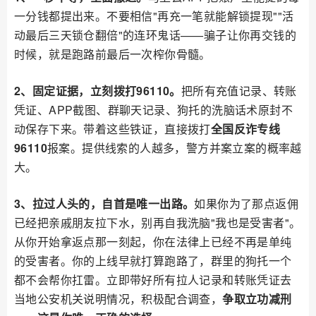
一分钱都提出来。不要相信"再充一笔就能解锁提现""活
动最后三天锁仓翻倍"的连环鬼话——骗子让你再交钱的
时候，就是跑路前最后一次榨你骨髓。
2、固定证据，立刻拨打96110。
把所有充值记录、转账
凭证、APP截图、群聊天记录、狗托的洗脑话术原封不
动保存下来。带着这些铁证，直接拨打
全国反诈专线
96110
报案。提供线索的人越多，警方并案立案的概率越
大。
3、拉过人头的，自首是唯一出路。
如果你为了那点返佣
已经把亲戚朋友拉下水，别再自我洗脑"我也是受害者"。
从你开始拿返点那一刻起，你在法律上已经不再是单纯
的受害者。你的上线早就打算跑路了，群里的狗托一个
都不会帮你扛雷。立即带好所有拉人记录和转账凭证去
当地公安机关说明情况，积极配合调查，
争取立功减刑