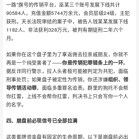
一路"旗号的传销平台，巫某三个账号发展下线共计
90584人，充值金额5744万余元，会员层级24级，主犯
获刑。天长法院审结的案子中，被告人钱某某发展下线
1182人、非法获利328万元，被判有期徒刑二年六个
月。
如果你在这个盘子里为了拿返佣去拉亲戚朋友，你就不
再是一个纯受害者了——
你是传销犯罪链条上的一环
。
据反诈同行警示，拉人头者极可能被判定为共犯，面临
刑事处罚；如果盘子被定性为传销，你还涉嫌
组织、领
导传销活动罪
，面临多重罪名追责。群里的狗托不会帮
你扛雷，上线不会帮你扛雷，判决书上只会写你一个人
的名字。
四、崩盘前必现信号已全部拉满
这类套牌资金盘有固定的生命周期，以下是崩盘前必出