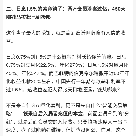
二、日息1.5%的索命钩子：两万会员涉案过亿，450天
圈钱马拉松已到极限
这个盘子最大的诱饵，就是高到离谱但偏偏有人信的收
益。
日息0.75%到1.5%是什么概念？村长给你算笔账。日息
0.75%对应月化22.5%、年化273%；日息1.5%对应月化
45%、年化547%。而巴菲特的伯克希尔哈撒韦近60年年
化收益也就20%左右，中国央行一年期存款基准利率不
过1.5%。这收益差距大得比天和地还远，钱从哪来？
不是来自什么AI量化套利，更不是来自什么"智能交易策
略"——
钱来自后入局者充值的本金
。前面会员拿到的"分
红"，就是后面会员交的入场费。只要拉新速度大于出金
速度，盘子就能勉强维持。但据查盘网公开信息，这个