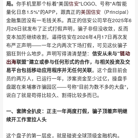
局。
你手机里那个标着"美国
信安
"LOGO、号称"AI智能
量化日息1.5%"的APP，跟真正的
美国信安
（Principal）
金融集团没有一毛钱关系。真正的信安公司早在2025年6
月26日就发布了正式打假声明，骗子非但没收敛，反而
变本加厉继续收割，逼得信安在2026年4月17日再次发
布严正声明——一年之内两次下场打假，可见这伙骗子
猖狂到什么地步。声明写得清清楚楚：
信安从未与"
链动
出海
联盟"建立或参与任何形式的合作，与相关投资及交
易平台包括移动应用程序并无任何关联
。这个盘目前会
员约两万人，已运行一年，涉案资金至少过亿，操盘手
盘踞在柬埔寨诈骗园区——号称"目前为数不多的大盘"，
说白了就是苟得比较久、割得比较多而已。
一、套牌全扒皮：正主一年两度打假，骗子顶着声明继
续开工作室拉人头
这个盘子的第一层皮，就是碰瓷全球顶级金融机构。