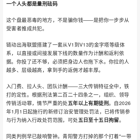
一个人头都是量刑砝码
这个盘最恶毒的地方，不是骗你钱——是把你一步步从
受害者推成共犯。
链动出海联盟搭建了一套从V1到V13的金字塔等级体
系，以直接或间接发展下线的数量作为计酬和返利依
据。你投了还不够，必须把身边人也拖下水。你拉的人
越多、层级越高，拿到手的返佣才越丰厚。
入门费、拉人头、团队计酬——三大传销特征全中，铁
打的定性。根据刑法第二百二十四条之一，组织、领导
传销活动罪，情节严重的处
五年以上有期徒刑
。自2026
年1月1日起施行的新修订治安管理处罚法，已将传销参
与行为纳入行政处罚范围，可处
五日至十五日拘留
。
同类判例早已敲响警钟。青阳警方打掉的那个打着"一带