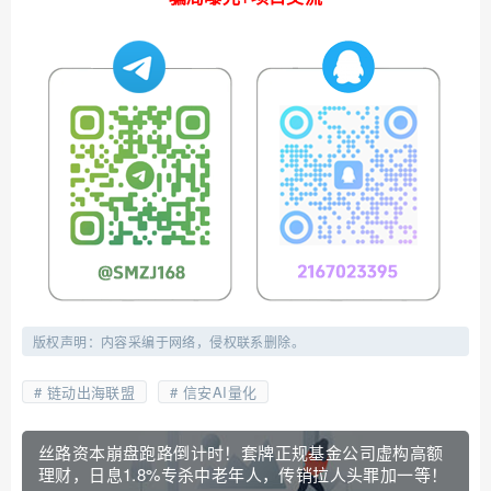
版权声明：内容采编于网络，侵权联系删除。
链动出海联盟
信安AI量化
丝路资本崩盘跑路倒计时！套牌正规基金公司虚构高额
理财，日息1.8%专杀中老年人，传销拉人头罪加一等！