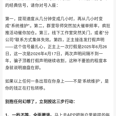
的经典信号，请你对号入座：
第一，提现速度从几分钟变成几小时，再从几小时变
成"系统维护"。第二，群里导师突然加大催单频率，疯狂
推活动催你加仓。第三，线下工作室突然关门，或者"分
公司"联系方式集体失效。第四，正主接连发打假声明
——这个信号最扎心，正主上一次打假是2025年6月26
日，这一次是2026年4月17日，两次声明间隔不到一
年，骗子顶着打假声明继续收割，这种不要脸的程度本
身就说明崩盘在即。
如果以上任何一条出现在你身上——不是'系统维护'，是
你的钱正在打包转移。
别抱任何幻想了，立刻按这三步行动：
1、一秒不等，全面撤退。
马上去APP把账户里能提的每