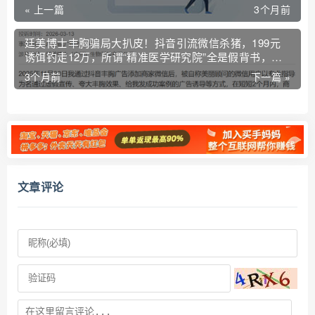
« 上一篇
3个月前
廷美博士丰胸骗局大扒皮！抖音引流微信杀猪，199元
诱饵钓走12万，所谓“精准医学研究院”全是假背书，注
销跑路换壳“卓养女王”继续骗！
3个月前
下一篇 »
文章评论