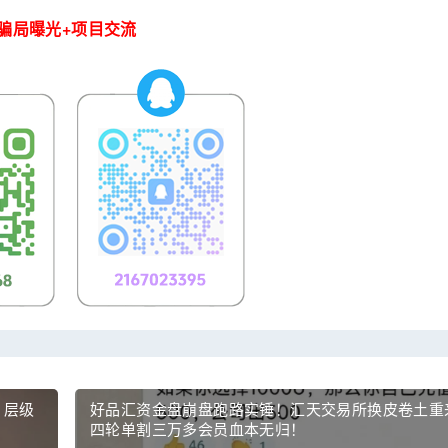
骗局曝光+项目交流
！层级
好品汇资金盘崩盘跑路实锤！汇天交易所换皮卷土重
四轮单割三万多会员血本无归！