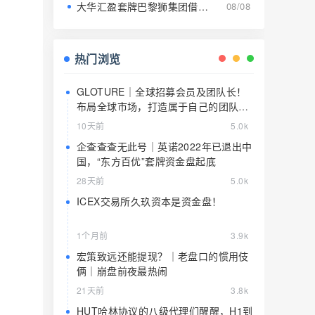
大华汇盈套牌巴黎狮集团借壳传销：人头费堆出的假金矿，高危期崩盘倒计时
08/08
热门浏览
GLOTURE｜全球招募会员及团队长！
布局全球市场，打造属于自己的团队事
业，想增加收入？想打造团队？加入
10天前
5.0k
GLOTURE！
企查查查无此号｜英诺2022年已退出中
国，“东方百优”套牌资金盘起底
28天前
5.0k
ICEX交易所久玖资本是资金盘！
1个月前
3.9k
宏策致远还能提现？｜老盘口的惯用伎
俩｜崩盘前夜最热闹
21天前
3.8k
HUT哈林协议的八级代理们醒醒，H1到