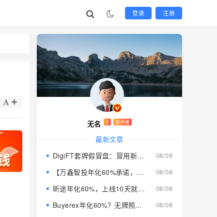
登录
注册
无名
V
协作者
最新文章
DigiFT套牌假冒盘：冒用新加坡品牌搞七星传销，年化收益实为庞氏骗局
08/08
【万鑫智投年化60%承诺，鼎裕盟启元AI全崩，你的本金还能撑几天？】
08/08
昕途年化60%，上线10天就锁仓限提，同类返利盘京采生活已崩
08/08
Buyerex年化60%？无牌照运营，拿你的本金发收益
08/08