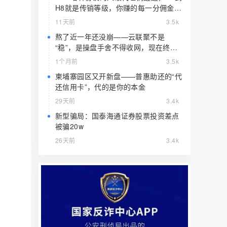
H8就是传销等级，你赚的每一分佣金都
是赃款
11天前
3.5k
熬了近一年还没崩——云联聚不是
“稳”，是操盘手舍不得收网，现在终于
要收了
1个月前
3.5k
柬埔寨园区又开新盘——普惠助还的“代
还信用卡”，代的是你的本金
29天前
3.4k
新型骗局：国泰海通证券股票投资差点
被骗20w
26天前
3.4k