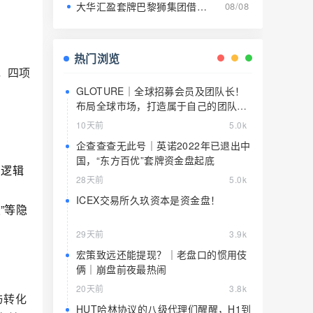
大华汇盈套牌巴黎狮集团借壳传销：人头费堆出的假金矿，高危期崩盘倒计时
08/08
热门浏览
，四项
GLOTURE｜全球招募会员及团队长！
布局全球市场，打造属于自己的团队事
业，想增加收入？想打造团队？加入
。
10天前
5.0k
GLOTURE！
企查查查无此号｜英诺2022年已退出中
国，“东方百优”套牌资金盘起底
与逻辑
28天前
5.0k
ICEX交易所久玖资本是资金盘！
”等隐
29天前
3.9k
宏策致远还能提现？｜老盘口的惯用伎
俩｜崩盘前夜最热闹
20天前
3.8k
与转化
HUT哈林协议的八级代理们醒醒，H1到