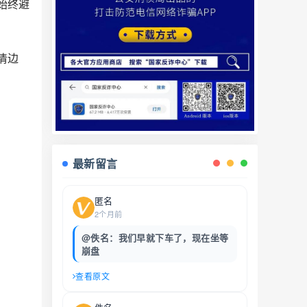
始终避
清边
最新留言
匿名
2个月前
@佚名：我们早就下车了，现在坐等
崩盘
查看原文