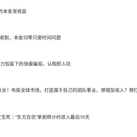
你的本金发收益
收割，本金归零只是时间问题
：AI算力包装下的快盘骗局，认购即入坑
团队长！布局全球市场，打造属于自己的团队事业，想增加收入？想
定生死｜“东方百优”单割倒计时进入最后10天