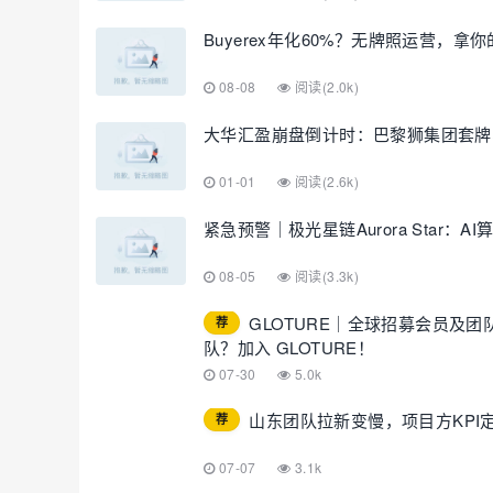
Buyerex年化60%？无牌照运营，拿
08-08
阅读(2.0k)
大华汇盈崩盘倒计时：巴黎狮集团套牌
01-01
阅读(2.6k)
紧急预警｜极光星链Aurora Star
08-05
阅读(3.3k)
GLOTURE｜全球招募会员及
荐
队？加入 GLOTURE！
07-30
5.0k
山东团队拉新变慢，项目方KPI
荐
07-07
3.1k