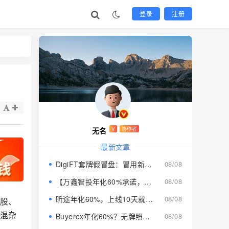
登录
注册
无名
V
协作者
最新文章
DigiFT套牌假冒盘：冒用新加坡品牌搞七星传销，年化收益实为庞氏骗局
08/08
【万鑫智投年化60%承诺，鼎裕盟启元AI全崩，你的本金还能撑几天？】
08/08
昕途年化60%，上线10天就锁仓限提，同类返利盘京采生活已崩
08/08
个股、
点混杂
Buyerex年化60%？无牌照运营，拿你的本金发收益
08/08