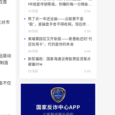
在首
H8就是传销等级，你赚的每一分佣金都
是赃款
10天前
3.5k
熬了近一年还没崩——云联聚不是
立对市
“稳”，是操盘手舍不得收网，现在终于
要收了
29天前
3.5k
柬埔寨园区又开新盘——普惠助还的“代
还信用卡”，代的是你的本金
28天前
3.4k
远是动
新型骗局：国泰海通证券股票投资差点
比制造
被骗20w
25天前
3.4k
金不仅