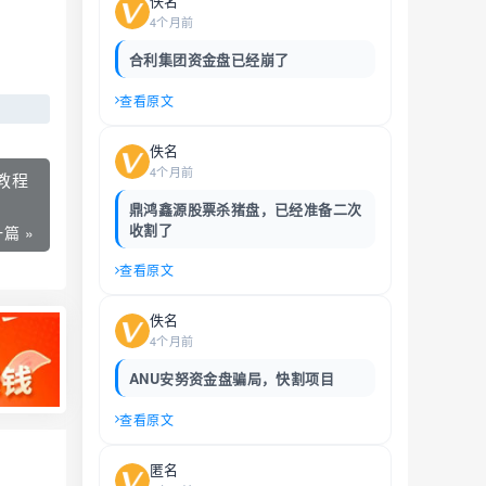
佚名
4个月前
合利集团资金盘已经崩了
查看原文
佚名
4个月前
教程
鼎鸿鑫源股票杀猪盘，已经准备二次
收割了
篇 »
查看原文
佚名
4个月前
ANU安努资金盘骗局，快割项目
查看原文
匿名