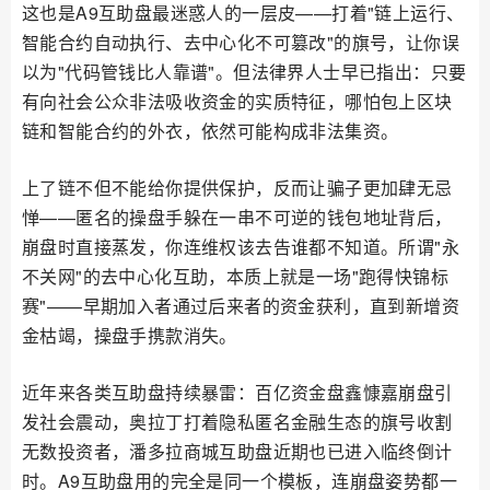
这也是A9互助盘最迷惑人的一层皮——打着"链上运行、
智能合约自动执行、去中心化不可篡改"的旗号，让你误
以为"代码管钱比人靠谱"。但法律界人士早已指出：只要
有向社会公众非法吸收资金的实质特征，哪怕包上区块
链和智能合约的外衣，依然可能构成非法集资。
上了链不但不能给你提供保护，反而让骗子更加肆无忌
惮——匿名的操盘手躲在一串不可逆的钱包地址背后，
崩盘时直接蒸发，你连维权该去告谁都不知道。所谓"永
不关网"的去中心化互助，本质上就是一场"跑得快锦标
赛"——早期加入者通过后来者的资金获利，直到新增资
金枯竭，操盘手携款消失。
近年来各类互助盘持续暴雷：百亿资金盘鑫慷嘉崩盘引
发社会震动，奥拉丁打着隐私匿名金融生态的旗号收割
无数投资者，潘多拉商城互助盘近期也已进入临终倒计
时。A9互助盘用的完全是同一个模板，连崩盘姿势都一