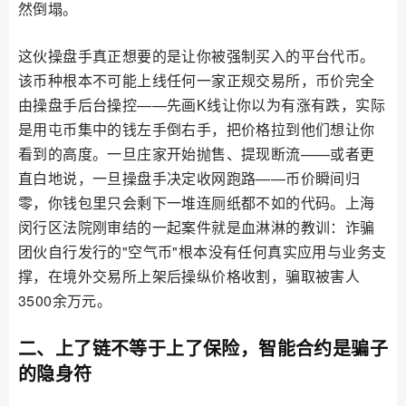
然倒塌。
这伙操盘手真正想要的是让你被强制买入的平台代币。
该币种根本不可能上线任何一家正规交易所，币价完全
由操盘手后台操控——先画K线让你以为有涨有跌，实际
是用屯币集中的钱左手倒右手，把价格拉到他们想让你
看到的高度。一旦庄家开始抛售、提现断流——或者更
直白地说，一旦操盘手决定收网跑路——币价瞬间归
零，你钱包里只会剩下一堆连厕纸都不如的代码。上海
闵行区法院刚审结的一起案件就是血淋淋的教训：诈骗
团伙自行发行的"空气币"根本没有任何真实应用与业务支
撑，在境外交易所上架后操纵价格收割，骗取被害人
3500余万元。
二、上了链不等于上了保险，智能合约是骗子
的隐身符