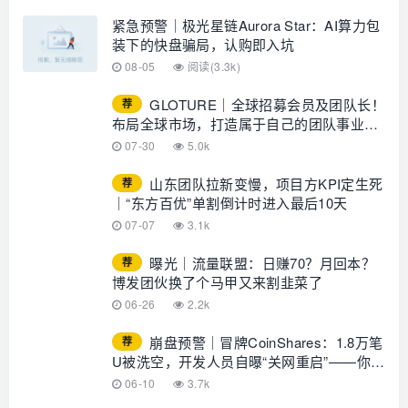
紧急预警｜极光星链Aurora Star：AI算力包
装下的快盘骗局，认购即入坑
08-05
阅读(3.3k)
GLOTURE｜全球招募会员及团队长！
荐
布局全球市场，打造属于自己的团队事业，
想增加收入？想打造团队？加入
07-30
5.0k
GLOTURE！
山东团队拉新变慢，项目方KPI定生死
荐
｜“东方百优”单割倒计时进入最后10天
07-07
3.1k
曝光｜流量联盟：日赚70？月回本？
荐
博发团伙换了个马甲又来割韭菜了
06-26
2.2k
崩盘预警｜冒牌CoinShares：1.8万笔
荐
U被洗空，开发人员自曝“关网重启”——你的
钱早已不在账上
06-10
3.7k