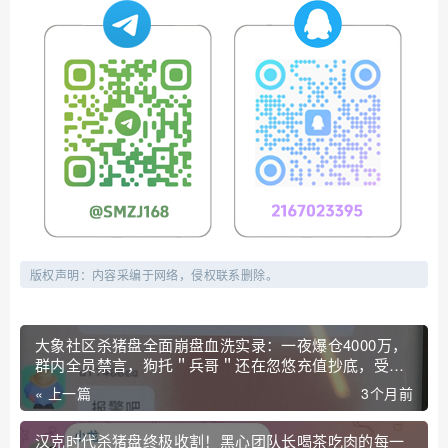
版权声明：内容采编于网络，侵权联系删除。
大象社区杀猪盘全面崩盘血洗实录：一夜爆仓4000万，
群内全员禁言，狗托＂兵哥＂还在忽悠充值抄底，受害
者已集体报警！
« 上一篇
3个月前
汉克时代杀猪盘终极收割！黑心团队长喝茶吃肉的每一