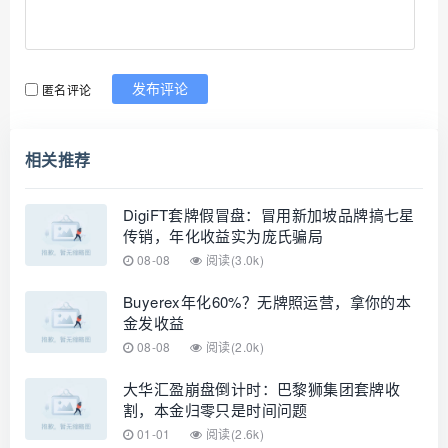
匿名评论
发布评论
相关推荐
DigiFT套牌假冒盘：冒用新加坡品牌搞七星
传销，年化收益实为庞氏骗局
08-08
阅读(3.0k)
Buyerex年化60%？无牌照运营，拿你的本
金发收益
08-08
阅读(2.0k)
大华汇盈崩盘倒计时：巴黎狮集团套牌收
割，本金归零只是时间问题
01-01
阅读(2.6k)