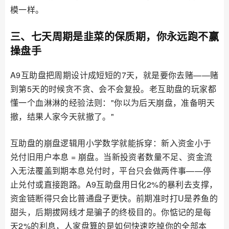
模一样。
三、七天周期是韭菜的保质期，你永远跑不赢
操盘手
A9互助盘把周期设计成短短的7天，就是要你去赌——赌
到第5天的时候贪不贪、会不会复投。老互助盘的玩家都
懂一个血淋淋的经验法则："你以为后天崩盘，准备明天
撤，结果人家今天就撤了。"
互助盘的崩盘逻辑用小学数学就能拆穿：新入资金小于
兑付旧用户本息 = 崩盘。当新投资者数量不足、资金流
入无法覆盖到期本息兑付时，平台只会做两件事——停
止兑付或直接跑路。A9互助盘用日化2%的暴利去支撑，
资金链断得只会比普通盘子更快。前期准时打U是养鱼的
甜头，后期拔网线才是骗子的终极目的。你惦记的是每
天2%的利息，人家盘算的是如何快速吃掉你的全部本