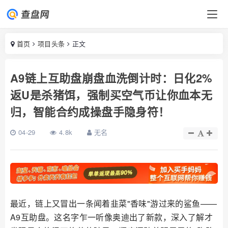
首页
项目头条
正文
A9链上互助盘崩盘血洗倒计时：日化2%
返U是杀猪饵，强制买空气币让你血本无
归，智能合约成操盘手隐身符！
04-29
4.8k
无名
最近，链上又冒出一条闻着韭菜"香味"游过来的鲨鱼——
A9互助盘。这名字乍一听像奥迪出了新款，深入了解才