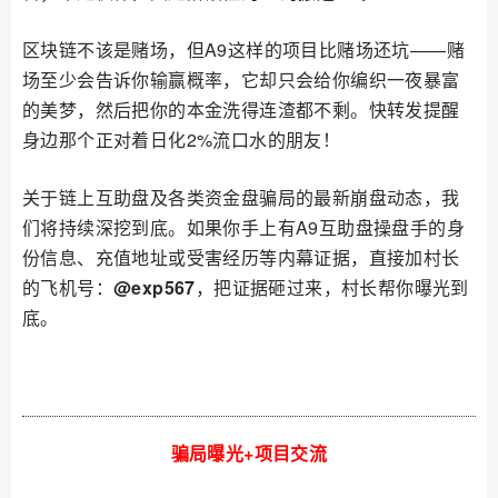
区块链不该是赌场，但A9这样的项目比赌场还坑——赌
场至少会告诉你输赢概率，它却只会给你编织一夜暴富
的美梦，然后把你的本金洗得连渣都不剩。快转发提醒
身边那个正对着日化2%流口水的朋友！
关于链上互助盘及各类资金盘骗局的最新崩盘动态，我
们将持续深挖到底。如果你手上有A9互助盘操盘手的身
份信息、充值地址或受害经历等内幕证据，直接加村长
的飞机号：
@exp567
，把证据砸过来，村长帮你曝光到
底。
骗局曝光+项目交流