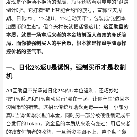
发现是个换汤不换药的骗局，瓶底还贴着明晃晃的"跑路
倒计时"。它打着"链上智能合约"的旗号，宣称"7天周
期、日化2%、1%返U、1%自动买币"，包装成"边回本
边囤币的生态"。但今天村长就把话撂这儿：
这互助盘的
本质，就是一场拿后来者的本金填前面人窟窿的庞氏骗
局，而你被强制买入的平台币，根本就是操盘手随意操
控价格的空气币。
一、日化2%返U是诱饵，强制买币才是收割
机
A9互助盘不光承诺日化2%的U本位返利，还巧妙地
把"1%返U"和"1%自动买币"混在一起，让你产生"边回本
边囤币"的错觉。这招比传统互助盘更毒——用一小部分
真U当诱饵诱你追加本金，同时另一部分被硬性锁定成平
台发行的Token。资金盘的本质从来没有变过：用后来者
的钱支付前者的收益，一旦新资金跟不上，整个盘子轰