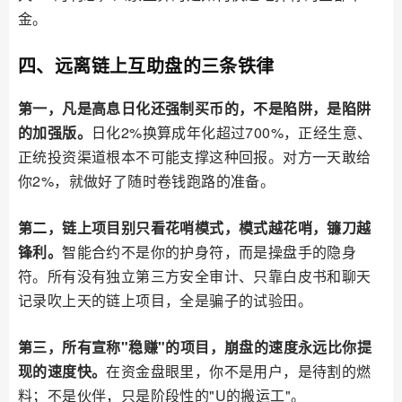
金。
四、远离链上互助盘的三条铁律
第一，凡是高息日化还强制买币的，不是陷阱，是陷阱
的加强版。
日化2%换算成年化超过700%，正经生意、
正统投资渠道根本不可能支撑这种回报。对方一天敢给
你2%，就做好了随时卷钱跑路的准备。
第二，链上项目别只看花哨模式，模式越花哨，镰刀越
锋利。
智能合约不是你的护身符，而是操盘手的隐身
符。所有没有独立第三方安全审计、只靠白皮书和聊天
记录吹上天的链上项目，全是骗子的试验田。
第三，所有宣称"稳赚"的项目，崩盘的速度永远比你提
现的速度快。
在资金盘眼里，你不是用户，是待割的燃
料；不是伙伴，只是阶段性的"U的搬运工"。