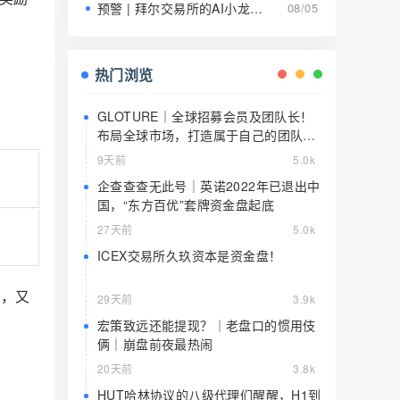
预警 | 拜尔交易所的AI小龙虾就是9级传销的马甲，日息1.5%养肥了就该宰了
08/05
！
热门浏览
GLOTURE｜全球招募会员及团队长！
布局全球市场，打造属于自己的团队事
业，想增加收入？想打造团队？加入
9天前
5.0k
GLOTURE！
企查查查无此号｜英诺2022年已退出中
国，“东方百优”套牌资金盘起底
27天前
5.0k
ICEX交易所久玖资本是资金盘！
司，又
29天前
3.9k
宏策致远还能提现？｜老盘口的惯用伎
俩｜崩盘前夜最热闹
20天前
3.8k
HUT哈林协议的八级代理们醒醒，H1到