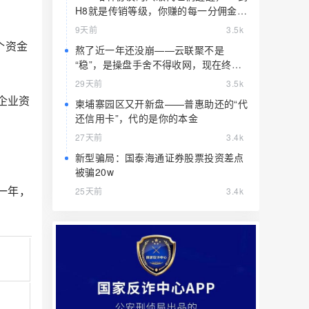
H8就是传销等级，你赚的每一分佣金都
是赃款
9天前
3.5k
个资金
熬了近一年还没崩——云联聚不是
“稳”，是操盘手舍不得收网，现在终于
要收了
29天前
3.5k
企业资
柬埔寨园区又开新盘——普惠助还的“代
还信用卡”，代的是你的本金
27天前
3.4k
新型骗局：国泰海通证券股票投资差点
被骗20w
一年，
25天前
3.4k