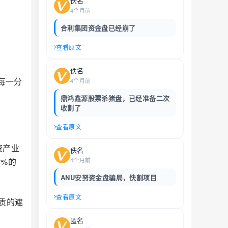
佚名
4个月前
合利集团资金盘已经崩了
查看原文
佚名
每一分
4个月前
鼎鸿鑫源股票杀猪盘，已经准备二次
收割了
查看原文
资产业
佚名
5%的
4个月前
ANU安努资金盘骗局，快割项目
查看原文
质的遮
匿名