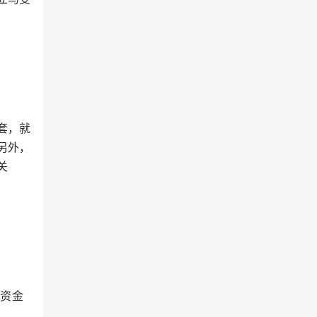
套，就
另外，
关
是资金