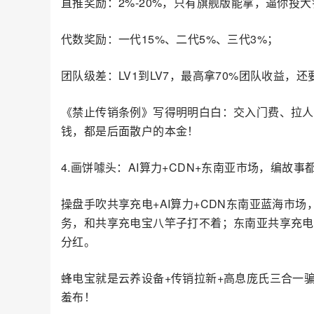
直推奖励：2%-20%，只有旗舰版能拿，逼你投大
代数奖励：一代15%、二代5%、三代3%；
团队级差：LV1到LV7，最高拿70%团队收益，
《禁止传销条例》写得明明白白：交入门费、拉人
钱，都是后面散户的本金！
4.画饼噱头：AI算力+CDN+东南亚市场，编故事
操盘手吹共享充电+AI算力+CDN东南亚蓝海市
务，和共享充电宝八竿子打不着；东南亚共享充电
分红。
蜂电宝就是云养设备+传销拉新+高息庞氏三合一
羞布！