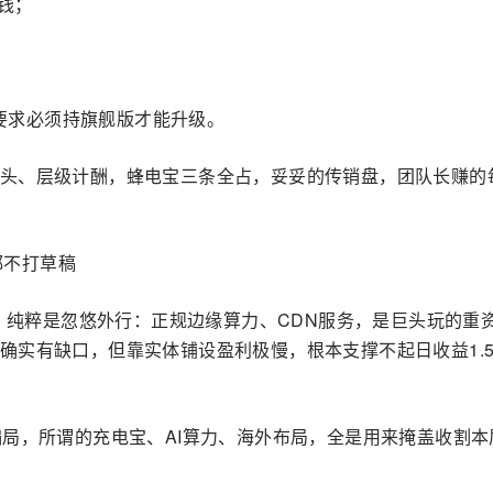
钱；
还要求必须持旗舰版才能升级。
头、层级计酬，蜂电宝三条全占，妥妥的传销盘，团队长赚的
都不打草稿
场，纯粹是忽悠外行：正规边缘算力、CDN服务，是巨头玩的重
确实有缺口，但靠实体铺设盈利极慢，根本支撑不起日收益1.
骗局，所谓的充电宝、AI算力、海外布局，全是用来掩盖收割本