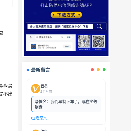
益
最新留言
金盘最
匿名
2个月前
提不出
@佚名：我们早就下车了，现在坐等
崩盘
查看原文