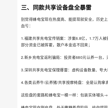
三、同款共享设备盘全暴雷
别觉得蜂电宝现在热度高、能提现就安全，历史上
血亏：
1.福建共享充电宝传销案：涉案6.8亿，1.7
部分资金已被挥霍，散户本金追不回来；
2.新乡充电宝返利骗局：投资者680元认养一台
3.深圳共享充电宝保理爆雷：虚构设备数量、夸
4.各类云养牛/云养猪/共享按摩椅盘：全是认购
这些盘的套路和蜂电宝一模一样：包装实体噱头→
蜂电宝现在刚启盘，处于撒糖养盘阶段，给你提现