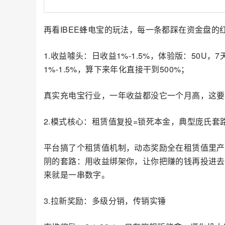
再看IBEE蜂电宝的玩法，每一条都踩在资金盘
1.收益噱头：日收益1%-1.5%，体验版：50U
1%-1.5%，算下来年化直接干到500%；
真实充电宝行业，一年收益都没它一个月高，这要
2.模式核心：租赁值复投=锁死本金，典型庞氏套
平台搞了个租赁值机制，动态奖励全在租赁值里产
阴的套路：用收益绑架你，让你把赚的钱再投进去
来就是一串数字。
3.拉新奖励：多级分销，传销实锤