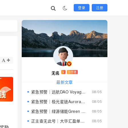
登录
注册
无名
V
协作者
最新文章
紧急预警｜远航DAO Voyage：8月下旬长沙启动大会，旧盘团队平移，RWA+大宗商品包装——又是庞氏滚盘的老剧本
08/05
紧急预警｜极光星链Aurora Star：AI算力包装下的快盘骗局，认购即入坑
08/05
紧急预警｜绿源储能Green Source：披着新能源外衣的庞氏传销盘，8月千人大会就是收割信号
08/05
正主查无此号｜大华汇盈单割跑路中：柬埔寨骗子套牌巴黎狮集团，你的本金已清零
08/05
头奖励