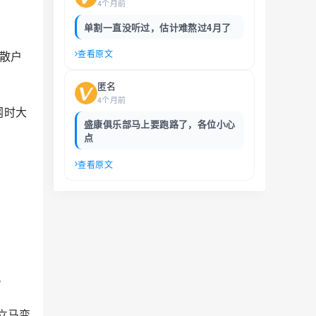
4个月前
单割一直没听过，估计难熬过4月了
查看原文
散户
匿名
4个月前
网时大
盛康俱乐部马上要跑路了，各位小心
点
查看原文
；
。
立马变