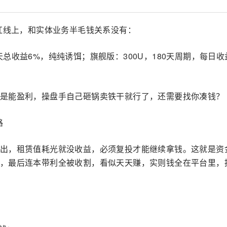
的红线上，和实体业务半毛钱关系没有：
，7天总收益6%，纯纯诱饵；旗舰版：300U，180天周期，每日收
是能盈利，操盘手自己砸锅卖铁干就行了，还需要找你凑钱？
路
出，租赁值耗光就没收益，必须复投才能继续拿钱。这就是资
，最后连本带利全被收割，看似天天赚，实则钱全在平台里，