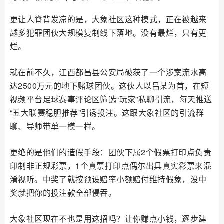
更让人脊背发凉的是，大象社区这种模式，正在被越来
越多犯罪团伙大规模复制线下落地。没有最烂，只有更
烂。
就在前不久，江西都昌县公安局破获了一个涉案流水高
达2500万元的地下赌球团伙。这伙人以吕某为首，在短
视频平台足球赛事评论区筛选“玩家”私聊引流，每天推送
“五大联赛稳胆推荐”引诱投注。这跟大象社区的引流群
聊、导师带单一模一样。
更绝的是他们的造假手段：团伙下属2个假票打印点负责
印制非正规彩票，1个真票打印点偶尔出具真实彩票来混
淆视听。中奖了就按预设赔率小额赔付维持假象，没中
奖就把你的投注款全部侵吞。
大象社区现在不也是用这招吗？让你赚点小钱，逐步建