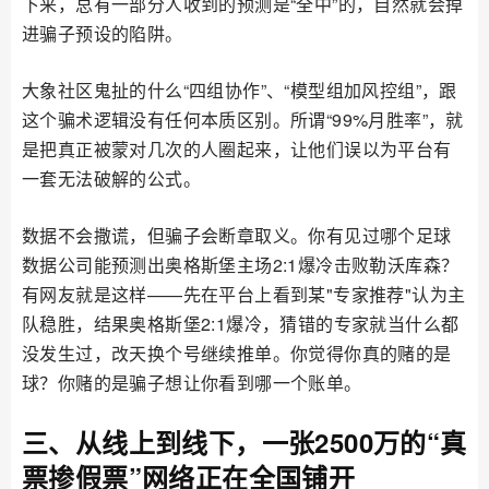
下来，总有一部分人收到的预测是“全中”的，自然就会掉
进骗子预设的陷阱。
大象社区鬼扯的什么“四组协作”、“模型组加风控组”，跟
这个骗术逻辑没有任何本质区别。所谓“99%月胜率”，就
是把真正被蒙对几次的人圈起来，让他们误以为平台有
一套无法破解的公式。
数据不会撒谎，但骗子会断章取义。你有见过哪个足球
数据公司能预测出奥格斯堡主场2:1爆冷击败勒沃库森？
有网友就是这样——先在平台上看到某"专家推荐"认为主
队稳胜，结果奥格斯堡2:1爆冷，猜错的专家就当什么都
没发生过，改天换个号继续推单。你觉得你真的赌的是
球？你赌的是骗子想让你看到哪一个账单。
三、从线上到线下，一张2500万的“真
票掺假票”网络正在全国铺开