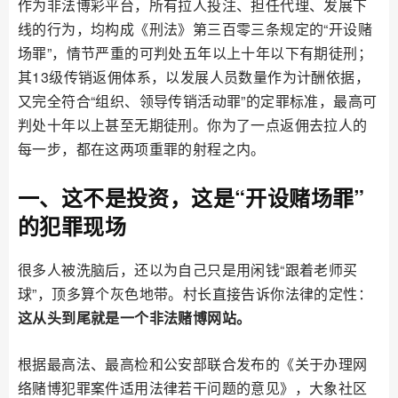
作为非法博彩平台，所有拉人投注、担任代理、发展下
线的行为，均构成《刑法》第三百零三条规定的“开设赌
场罪”，情节严重的可判处五年以上十年以下有期徒刑；
其13级传销返佣体系，以发展人员数量作为计酬依据，
又完全符合“组织、领导传销活动罪”的定罪标准，最高可
判处十年以上甚至无期徒刑。你为了一点返佣去拉人的
每一步，都在这两项重罪的射程之内。
一、这不是投资，这是“开设赌场罪”
的犯罪现场
很多人被洗脑后，还以为自己只是用闲钱“跟着老师买
球”，顶多算个灰色地带。村长直接告诉你法律的定性：
这从头到尾就是一个非法赌博网站。
根据最高法、最高检和公安部联合发布的《关于办理网
络赌博犯罪案件适用法律若干问题的意见》，大象社区