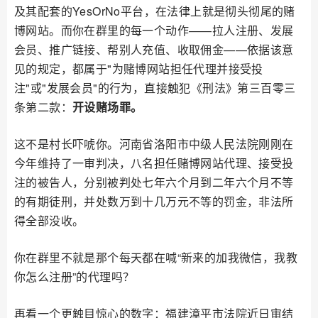
及其配套的YesOrNo平台，在法律上就是彻头彻尾的赌
博网站。而你在群里的每一个动作——拉人注册、发展
会员、推广链接、帮别人充值、收取佣金——依据该意
见的规定，都属于"为赌博网站担任代理并接受投
注"或"发展会员"的行为，直接触犯《刑法》第三百零三
条第二款：
开设赌场罪。
这不是村长吓唬你。河南省洛阳市中级人民法院刚刚在
今年维持了一审判决，八名担任赌博网站代理、接受投
注的被告人，分别被判处七年六个月到二年六个月不等
的有期徒刑，并处数万到十几万元不等的罚金，非法所
得全部没收。
你在群里不就是那个每天都在喊“新来的加我微信，我教
你怎么注册”的代理吗？
再看一个更触目惊心的数字：福建漳平市法院近日审结