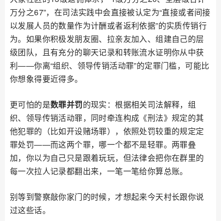
万分之67”，在司法实践中会直接被认定为“直接或者间接
以发展人员的数量作为计酬或者返利依据”的实质传销行
为。如果你积极发朋友圈、拉亲友加入、组建自己的层
级团队，且有充分的聊天记录和转账流水证明你从中获
利——你离“组织、领导传销活动罪”的定罪门槛，可能比
你想象得要近得多。
更可怕的是
数罪并罚
的现实：根据相关司法解释，组
织、领导传销活动罪，同时牵连构成《刑法》规定的其
他犯罪的（比如开设赌场罪），依照处罚较重的规定定
罪处罚——而这两个罪，哪一个都不是轻罪。两罪叠
加，你以为自己只是跟着玩玩，但法律会把你在群里的
每一次拉人记录都翻出来，一笔一笔给你算总账。
别等到警察敲你家门的时候，才想起来今天村长跟你说
过这些话。