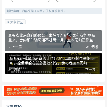
版权声明：内容采编于网络，侵权联系删除。
大象社区
寰谷农业崩盘跑路预警！柬埔寨诈骗犯“优利商务”换皮
重来，合约跟单骗局活不过两个月，血本无归还恐坐
牢！
« 上一篇
3个月前
Hp happy社区币崩盘倒计时！LML三度收割再平移
HP，操盘手躲在曼谷遥控锁仓，参与者血本无归！
3个月前
下一篇 »
文章评论