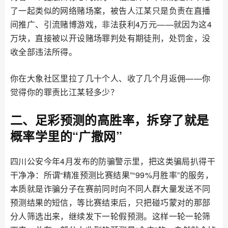
了一起类似的网络赌场案，被告人江某只是负责在直播
间推广、引流赌博游戏，非法获利4万元——就因为这4
万块，直接被以开设赌场罪判处有期徒刑，处罚金，没
收全部违法所得。
你在大象社区里拉了几十个人、收了几个月返佣——你
觉得你的罪责比江某轻多少？
二、足彩预测的高胜率，拆穿了就是
概率学里的“广撒网”
四川公安今年4月发布的防骗警示里，把这类骗局扒得干
干净净：所谓“精准预测比赛结果”“99%月胜率”的服务，
本质就是诈骗分子在赛前同时向不同人群大量发送不同
预测结果的短信，等比赛结束后，只把碰巧蒙对的那部
分人筛选出来，继续发下一轮假预测。这样一轮一轮筛