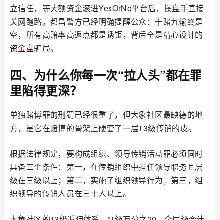
立信任，等大额资金滚进YesOrNo平台后，操盘手直接
关网跑路。都昌警方已经明确提醒公众：十赌九输终是
空，所有高赔率高返点都是诱饵，背后全是精心设计的
资金盘
骗局。
四、为什么你每一次“拉人头”都在罪
里陷得更深？
单独赌博罪的刑罚已经很重了，但大象社区最缺德的地
方，是它在赌博的骨架上硬套了一层13级传销的皮。
根据法律规定，要构成组织、领导传销活动罪必须同时
具备三个条件：第一，在传销组织中担任领导职务且层
级在三级以上；第二，实施了组织领导行为；第三，组
织领导的传销人员在三十人以上。
大象社区的13级返佣体系，“1级万分之20、全层级合计