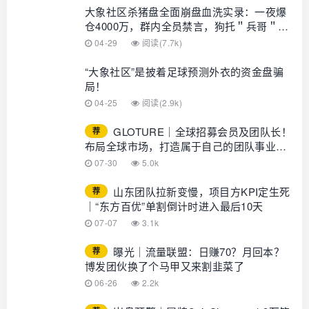
大象社区杀猪盘全面崩盘血洗实录：一夜爆
仓4000万，群内全员禁言，狗托＂兵哥＂还
在忽悠充值抄底，受害者已集体报警！
04-29
阅读(7.7k)
“大象社区”是披着足球预测外衣的资金盘骗
局！
04-25
阅读(2.9k)
GLOTURE｜全球招募会员及团队长！
荐
布局全球市场，打造属于自己的团队事业，
想增加收入？想打造团队？加入
07-30
5.0k
GLOTURE！
山东团队拉新变慢，项目方KPI定生死
荐
｜“东方百优”单割倒计时进入最后10天
07-07
3.1k
曝光｜流量联盟：日赚70？月回本？
荐
博发团伙换了个马甲又来割韭菜了
06-26
2.2k