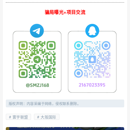
骗局曝光+项目交流
版权声明：内容采编于网络，侵权联系删除。
寰宇联盟
大阪国际