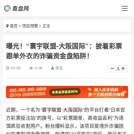
首页
项目预警
正文
曝光！“寰宇联盟-大阪国际”：披着彩票
跟单外衣的诈骗资金盘陷阱！
04-25
4.0k
佚名
近期，一个名为“
寰宇联盟
-
大阪国际
”的平台打着“日本官
方彩票投注站”的旗号，以“彩票跟单、高收益返利”为诱
饵疯狂收割用户。粉丝爆料显示，该项目是境外诈骗团
伙的典型
资金盘
骗局，所谓的“公平购彩”背后，早已布下