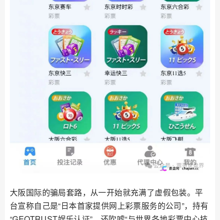
大阪国际的骗局套路，从一开始就充满了虚假包装。平
台宣称自己是“日本首家提供网上彩票服务的公司”，持有
“GEOTRUST娱乐认证”，还吹嘘“与世界各地彩票中心技