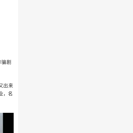
诈骗剧
又出来
业，名