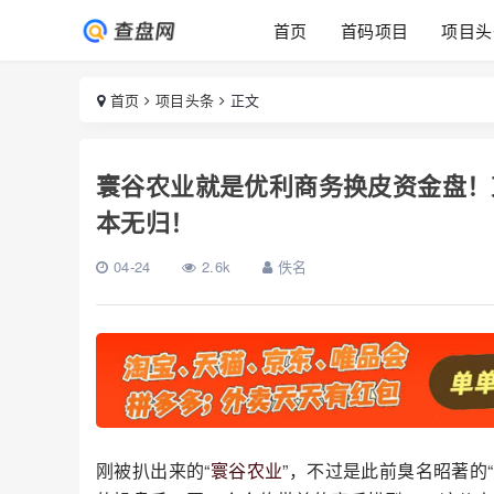
首页
首码项目
项目头
首页
项目头条
正文
寰谷农业就是优利商务换皮资金盘！
本无归！
04-24
2.6k
佚名
刚被扒出来的“
寰谷农业
”，不过是此前臭名昭著的“