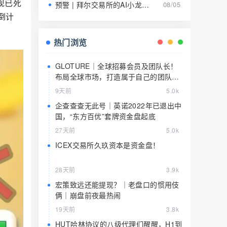
现已死
预警 | 拜尔交易所的AI小龙虾就是9级传销的马甲，日息1.5%养肥了就该宰了
08/05
倒计
热门浏览
GLOTURE｜全球招募会员及团队长！
布局全球市场，打造属于自己的团队事
业，想增加收入？想打造团队？加入
9天前
5.0k
GLOTURE！
企查查查无此号｜英诺2022年已退出中
国，“东方百优”套牌资金盘起底
27天前
5.0k
ICEX交易所久玖资本是资金盘！
28天前
3.9k
宏策致远还能提现？｜老盘口的惯用伎
俩｜崩盘前夜最热闹
19天前
3.8k
HUT哈林协议的八级代理们醒醒，H1到