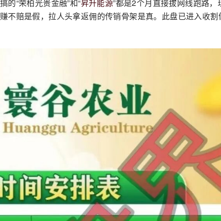
的“荣柏光贵金融”和“
昇升能源
”都是2个月直接拔网线跑路，
赚不赔是假，拉人头拿返佣的传销骨架是真。此盘已进入收割