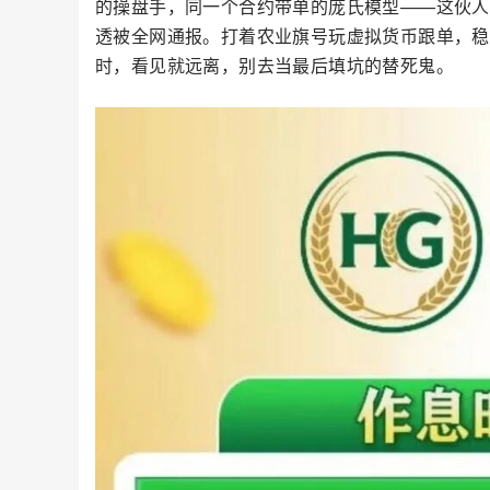
的操盘手，同一个合约带单的庞氏模型——这伙人搞
透被全网通报。打着农业旗号玩虚拟货币跟单，稳
时，看见就远离，别去当最后填坑的替死鬼。