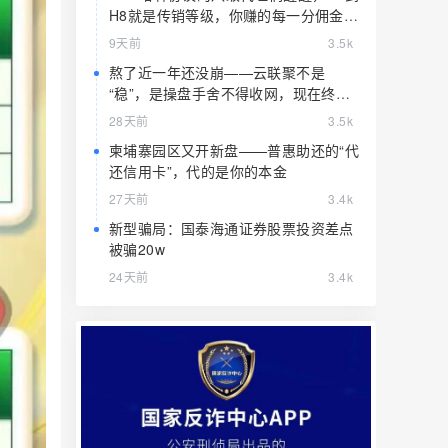
H8就是传销等级，你赚的每一分佣金都
是赃款
9天前
3.5k
熬了近一年还没崩——云联聚不是
“稳”，是操盘手舍不得收网，现在终于
要收了
28天前
3.5k
柬埔寨园区又开新盘——普惠助还的“代
还信用卡”，代的是你的本金
27天前
3.4k
新型骗局：国泰海通证券股票投资差点
被骗20w
24天前
3.4k