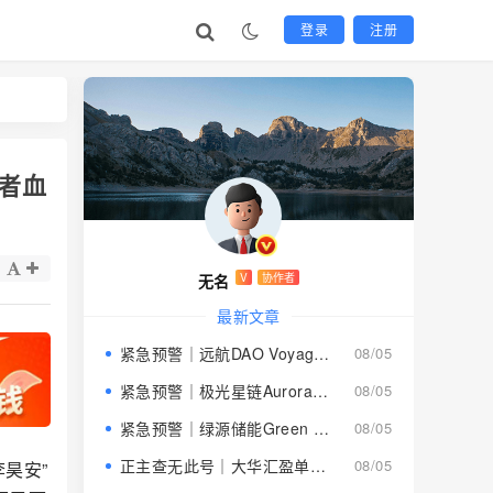
登录
注册
者血
无名
V
协作者
最新文章
紧急预警｜远航DAO Voyage：8月下旬长沙启动大会，旧盘团队平移，RWA+大宗商品包装——又是庞氏滚盘的老剧本
08/05
紧急预警｜极光星链Aurora Star：AI算力包装下的快盘骗局，认购即入坑
08/05
紧急预警｜绿源储能Green Source：披着新能源外衣的庞氏传销盘，8月千人大会就是收割信号
08/05
正主查无此号｜大华汇盈单割跑路中：柬埔寨骗子套牌巴黎狮集团，你的本金已清零
08/05
昊安”