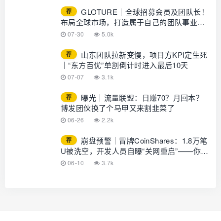
GLOTURE｜全球招募会员及团队长！
荐
布局全球市场，打造属于自己的团队事业，
想增加收入？想打造团队？加入
07-30
5.0k
GLOTURE！
山东团队拉新变慢，项目方KPI定生死
荐
｜“东方百优”单割倒计时进入最后10天
07-07
3.1k
曝光｜流量联盟：日赚70？月回本？
荐
博发团伙换了个马甲又来割韭菜了
06-26
2.2k
崩盘预警｜冒牌CoinShares：1.8万笔
荐
U被洗空，开发人员自曝“关网重启”——你的
钱早已不在账上
06-10
3.7k