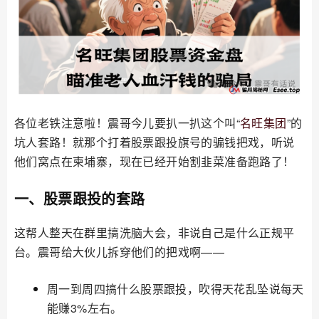
各位老铁注意啦！震哥今儿要扒一扒这个叫“
名旺集团
”的
坑人套路！就那个打着股票跟投旗号的骗钱把戏，听说
他们窝点在柬埔寨，现在已经开始割韭菜准备跑路了！
一、股票跟投的套路
这帮人整天在群里搞洗脑大会，非说自己是什么正规平
台。震哥给大伙儿拆穿他们的把戏啊——
周一到周四搞什么股票跟投，吹得天花乱坠说每天
能赚3%左右。