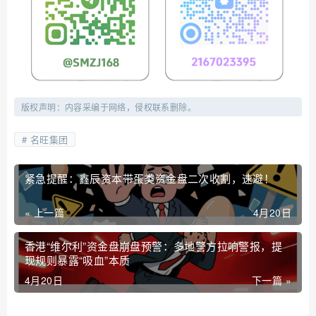
版权声明：内容采编于网络，侵权联系删除。
名旺集团
紧急提醒：鑫辰资本带蛋类资金盘二次收割，速避！
« 上一篇
4月20日
香港“维尔利”资金盘崩盘预警：多地警方拉响警报，提
现规则暴露“吸血”本质
4月20日
下一篇 »