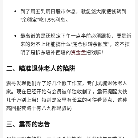
到了周五到周日股市休息，就忽悠大家把钱转到
“余额宝”吃1.5%利息。
最离谱的是还规定下午一点半前必须跟投，要是新
来的赶不上还能搞什么“底仓秒转余额宝”，这不摆
明了是拆东墙补西墙的
资金盘
把戏嘛！
二、瞄准退休老人的陷阱
震哥发现他们弄了好几个假工作室，专门坑骗退休老人
家。现在已经开始有会员被单独收割了，震哥提醒大伙
儿千万别上当！特别是家里有长辈的可得看紧点，这种
高回报套路十有八九都是骗局！
三、震哥的忠告