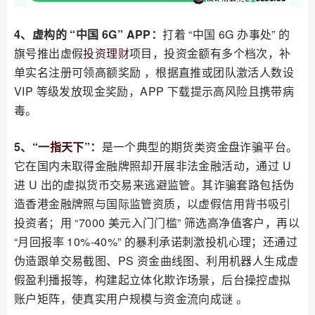
4、虚构的 “中国 6G” APP：
打着 “中国 6G 办事处” 的
旗号推出虚假
投资理财
项目，投资金额有多个档次，补
单实名注册可领高额奖励 ，根据直推或团队激活人数设
VIP 等级发放现金奖励，APP 下载提示高风险且携带病
毒。
5、“
一指天下
”：
是一个典型的期货类资金盘诈骗平台。
它在国内未取得金融牌照却开展非法金融活动，通过 U
进 U 出的虚拟货币交易来逃避监管。其诈骗套路包括伪
造香港金融牌照与国际监管资质，以虚假信用背书吸引
投资者；用 “7000 美元入门门槛” 筛选高净值客户，再以
“月回报率 10%-40%” 的暴利承诺刺激投机心理；还通过
伪造跟单交易截图、PS 资金曲线图、利用机器人生成虚
假盈利播报等，构建起立体化欺诈场景，后台操控虚拟
账户矩阵，使真实用户规模与资金流向成谜 。