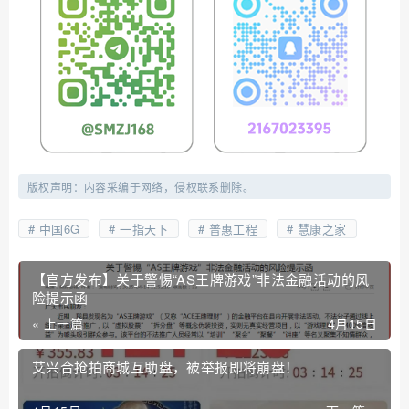
版权声明：内容采编于网络，侵权联系删除。
中国6G
一指天下
普惠工程
慧康之家
【官方发布】关于警惕“AS王牌游戏”非法金融活动的风
险提示函
« 上一篇
4月15日
艾兴合抢拍商城互助盘，被举报即将崩盘！