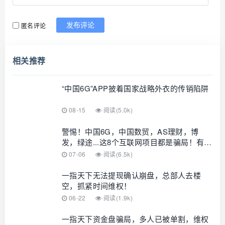
匿名评论
发布评论
相关推荐
“中国6G”APP披着国家战略外衣的传销陷阱
08-15
阅读(5.0k)
警惕！中国6G，中国数贸，AS理财，博
发，绿途...这8个互联网项目都是骗局！有的
要卷款跑路，有的刚上线骗钱来了，你中招
07-06
阅读(6.5k)
了吗？
一指天下无法提现确认崩盘，总部人去楼
空，抓紧时间维权！
06-22
阅读(1.9k)
一指天下资金盘骗局，多人已被单割，维权