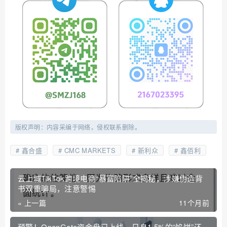
版权声明：内容采编于网络，侵权联系删除。
鑫合盛
CMC MARKETS
新利众
鑫佰利
云上城TikTok跨境电商“暴富陷阱”全揭秘，涉嫌伪造背
书双重骗局，注意警惕
« 上一篇
11个月前
预警！OpenGate资金盘已上线，日息1.5%的“馅饼”还