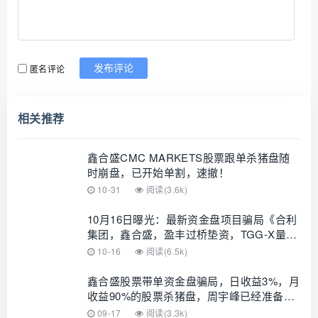
匿名评论
发布评论
相关推荐
鑫合盛CMC MARKETS股票跟单杀猪盘随
时崩盘，已开始单割，速撤！
10-31
阅读(3.6k)
10月16日曝光：最新资金盘项目骗局《合利
集团，鑫合盛，盈丰过桥垫资，TGG-X量
化，汇鑫赢IG》随时可能卷钱跑路！
10-16
阅读(6.5k)
鑫合盛股票带单资金盘骗局，日收益3%，月
收益90%的股票杀猪盘，周宇峰已经准备跑
路了…
09-17
阅读(3.3k)