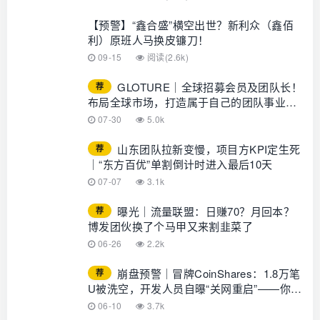
【预警】“鑫合盛”横空出世？新利众（鑫佰
利）原班人马换皮镰刀！
09-15
阅读(2.6k)
GLOTURE｜全球招募会员及团队长！
荐
布局全球市场，打造属于自己的团队事业，
想增加收入？想打造团队？加入
07-30
5.0k
GLOTURE！
山东团队拉新变慢，项目方KPI定生死
荐
｜“东方百优”单割倒计时进入最后10天
07-07
3.1k
曝光｜流量联盟：日赚70？月回本？
荐
博发团伙换了个马甲又来割韭菜了
06-26
2.2k
崩盘预警｜冒牌CoinShares：1.8万笔
荐
U被洗空，开发人员自曝“关网重启”——你的
钱早已不在账上
06-10
3.7k