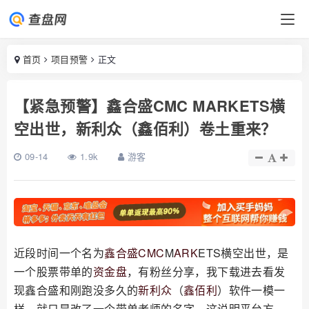
首页
项目预警
正文
【紧急预警】鑫合盛CMC MARKETS横
空出世，新利众（鑫佰利）卷土重来？
09-14
1.9k
游客
近段时间一个名为
鑫合盛
CMC
M
ARK
ETS横空出世，是
一个股票带单的
资金盘
，有粉丝分享，我下载进去看发
现鑫合盛和刚跑没多久的
新利众
（
鑫佰利
）软件一模一
样，就只是改了一个带单老师的名字，这说明平台方，