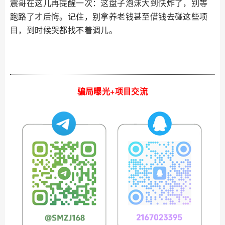
震哥在这儿再提醒一次：这盘子泡沫大到快炸了，别等
跑路了才后悔。记住，别拿养老钱甚至借钱去碰这些项
目，到时候哭都找不着调儿。
骗局曝光+项目交流