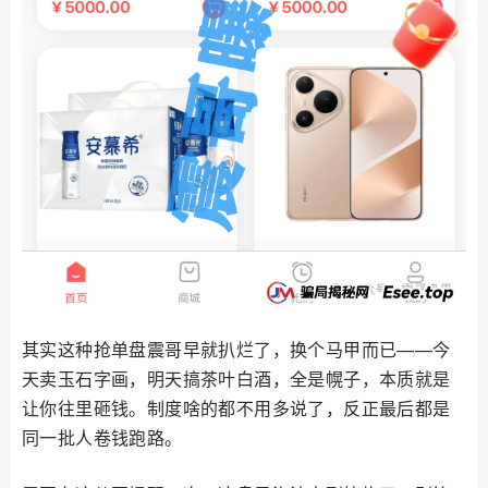
其实这种抢单盘震哥早就扒烂了，换个马甲而已——今
天卖玉石字画，明天搞茶叶白酒，全是幌子，本质就是
让你往里砸钱。制度啥的都不用多说了，反正最后都是
同一批人卷钱跑路。