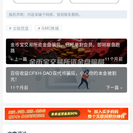
版权声明：内容采编于网络，侵权联系删除。
立拍优选
GMC商城
金币宝交易所资金盘骗局，已经单割会员，即将崩盘跑
路
« 上一篇
11个月前
百倍收益CFXH-DAO双代币骗局，小心你的本金被割
光！
11个月前
下一篇 »