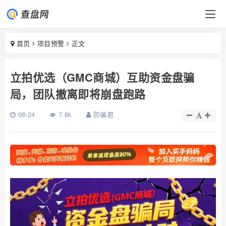
首页
项目预警
正文
立拍优选（GMC商城）互助资金盘骗
局，团队撤离即将崩盘跑路
08-24
7.8k
防骗君