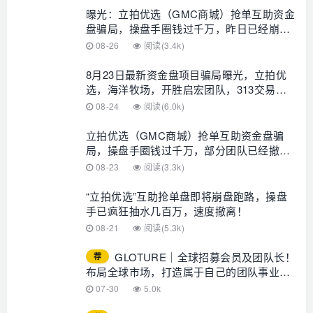
曝光：立拍优选（GMC商城）抢单互助资金
盘骗局，操盘手圈钱过千万，昨日已经崩盘
跑路，操盘手资料曝光，维权中！
08-26
阅读(3.4k)
8月23日最新资金盘项目骗局曝光，立拍优
选，海洋牧场，开胜启宏团队，313交易所
随时可能卷钱跑路！
08-24
阅读(6.0k)
立拍优选（GMC商城）抢单互助资金盘骗
局，操盘手圈钱过千万，部分团队已经撤
离，泡沫已大，高度预警，即将崩盘跑路！
08-23
阅读(3.3k)
“立拍优选”互助抢单盘即将崩盘跑路，操盘
手已疯狂抽水几百万，速度撤离！
08-21
阅读(5.3k)
GLOTURE｜全球招募会员及团队长！
荐
布局全球市场，打造属于自己的团队事业，
想增加收入？想打造团队？加入
07-30
5.0k
GLOTURE！