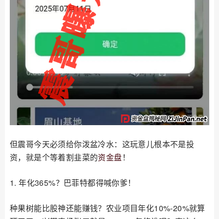
但震哥今天必须给你泼盆冷水：这玩意儿根本不是投
资，就是个等着割韭菜的
资金盘
！
1. 年化365%？巴菲特都得喊你爹！
种果树能比股神还能赚钱？农业项目年化10%-20%就算