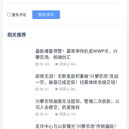
匿名评论
发布评论
相关推荐
最新爆雷预警！震哥带你扒皮WWP币、兴
攀农场、柏瑞创汇
08-23
阅读(2.4k)
欲哭无泪！无数家庭积蓄被“兴攀农场”洗劫
一空，崩盘已成定局！切莫继续充值交钱！
08-21
阅读(2.9k)
兴攀农场崩盘无法提现，警惕二次收割，公
司人去楼空，抓紧维权
08-21
阅读(3.7k)
反诈中心与公安曝光“兴攀农场”传销骗局！