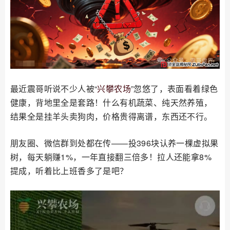
最近震哥听说不少人被“
兴攀农场
”忽悠了，表面看着绿色
健康，背地里全是套路！什么有机蔬菜、纯天然养殖，
结果全是挂羊头卖狗肉，价格贵得离谱，东西还不行。
朋友圈、微信群到处都在传——投396块认养一棵虚拟果
树，每天躺赚1%，一年直接翻三倍多！拉人还能拿8%
提成，听着比上班香多了是吧？