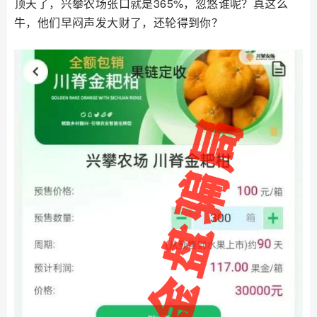
顶天了，兴攀农场张口就是365%，忽悠谁呢？真这么
牛，他们早闷声发大财了，还轮得到你？