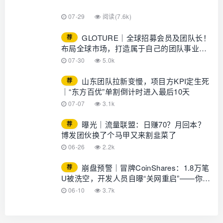
07-29
阅读(7.6k)
GLOTURE｜全球招募会员及团队长！
荐
布局全球市场，打造属于自己的团队事业，
想增加收入？想打造团队？加入
07-30
5.0k
GLOTURE！
山东团队拉新变慢，项目方KPI定生死
荐
｜“东方百优”单割倒计时进入最后10天
07-07
3.1k
曝光｜流量联盟：日赚70？月回本？
荐
博发团伙换了个马甲又来割韭菜了
06-26
2.2k
崩盘预警｜冒牌CoinShares：1.8万笔
荐
U被洗空，开发人员自曝“关网重启”——你的
钱早已不在账上
06-10
3.7k