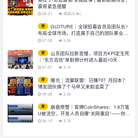
震哥紧急提醒
08-31
阅读(3.9k)
GLOTURE｜全球招募会员及团队长！
荐
布局全球市场，打造属于自己的团队事业，
想增加收入？想打造团队？加入
07-30
5.0k
GLOTURE！
山东团队拉新变慢，项目方KPI定生死
荐
｜“东方百优”单割倒计时进入最后10天
07-07
3.1k
曝光｜流量联盟：日赚70？月回本？
荐
博发团伙换了个马甲又来割韭菜了
06-26
2.2k
崩盘预警｜冒牌CoinShares：1.8万笔
荐
U被洗空，开发人员自曝“关网重启”——你的
钱早已不在账上
06-10
3.7k