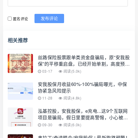
匿名评论
发布评论
相关推荐
丝路保险股票跟单类资金盘骗局，原“安我股
保”的平移重启盘，已经开始单割，高度预
警，即将崩盘跑路！
03-17
阅读(5.0k)
安我股保月收益60%-100%骗局曝光，中保
协紧急风险提示
11-28
阅读(4.8k)
泓基控股，安我股保，e充电...这9个互联网
项目是骗局，假日里要提高警惕，小心被
骗！
09-30
阅读(6.0k)
奥拉丁/奇迹盟会/安我股保 | 最新跑路预警！