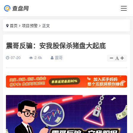
首页
项目预警
正文
震哥反骗：安我股保杀猪盘大起底
07-20
2.6k
震哥