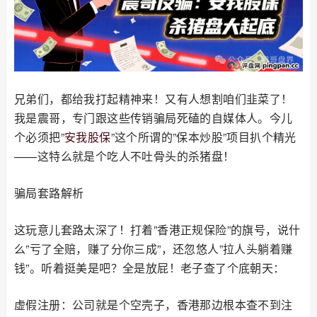
兄弟们，都给我打起精神来！又有人想割咱们韭菜了！
我是震哥，专门跟这些传销骗局死磕的自媒体人。今儿
个必须把”
安我股保
”这个所谓的”保本炒股”项目扒个精光
——这特么就是个吃人不吐骨头的杀猪盘！
骗局套路解析
这玩意儿套路太深了！打着”香港正规保险”的旗号，说什
么”亏了全赔，赚了分你三成”，还忽悠人”拉人头躺着赚
钱”。听着挺美是吧？全是放屁！老子查了个底朝天：
虚假注册：公司就是个空壳子，香港那边根本查不到注