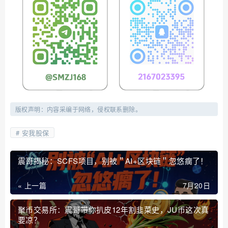
版权声明：内容采编于网络，侵权联系删除。
安我股保
震哥揭秘：SCFS项目，别被＂AI+区块链＂忽悠瘸了！
« 上一篇
7月20日
聚币交易所：震哥带你扒皮12年割韭菜史，JU币这次真
要凉？