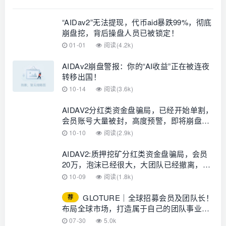
“AIDav2”无法提现，代币aid暴跌99%，彻底
崩盘挖，背后操盘人员已被锁定！
01-01
阅读(4.2k)
AIDAv2崩盘警报：你的“AI收益”正在被连夜
转移出国！
10-14
阅读(3.6k)
AIDAV2分红类资金盘骗局，已经开始单割，
会员账号大量被封，高度预警，即将崩盘跑
路！
10-10
阅读(2.9k)
AIDAV2:质押挖矿分红类资金盘骗局，会员
20万，泡沫已经很大，大团队已经撤离，马
上要崩盘跑路了…
10-09
阅读(1.8k)
GLOTURE｜全球招募会员及团队长！
荐
布局全球市场，打造属于自己的团队事业，
想增加收入？想打造团队？加入
07-30
5.0k