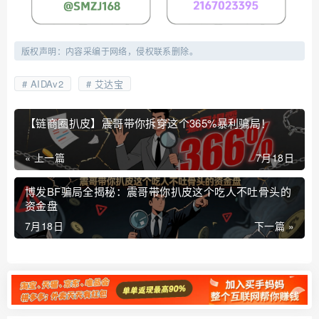
版权声明：内容采编于网络，侵权联系删除。
AIDAv2
艾达宝
【链商圈扒皮】震哥带你拆穿这个365%暴利骗局！
« 上一篇
7月18日
博发BF骗局全揭秘：震哥带你扒皮这个吃人不吐骨头的
资金盘
7月18日
下一篇 »