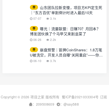
GLOTURE！
山东团队拉新变慢，项目方KPI定生死
荐
｜“东方百优”单割倒计时进入最后10天
07-07
3.1k
曝光｜流量联盟：日赚70？月回本？
荐
博发团伙换了个马甲又来割韭菜了
06-26
2.2k
崩盘预警｜冒牌CoinShares：1.8万笔
荐
U被洗空，开发人员自曝“关网重启”——你的
钱早已不在账上
06-10
3.7k
Copyright © 2026 项目之家 版权所有
蜀ICP备2021033304号
订阅
：209508609
：@say588