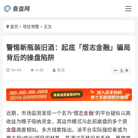
首页
项目预警
正文
警惕新瓶装旧酒：起底「煜志金融」骗局
背后的操盘陷阱
04-04
4.9k
佚名
近期，市场监测发现一个名为“
煜志金融
”的平台疑似以高
收益为幌子吸纳资金，其运作模式与此前崩盘的多个
资
金盘
高度相似。多方线索指出，该平台实际操控者或为
曾主导“威云”项目的林某，其通过平移旧有系统、更换壳