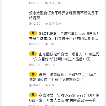
01-22
阅读(6.3k)
煜志金融自证金平移费各种费用不断就是不
给提现
12-30
阅读(5.8k)
GLOTURE｜全球招募会员及团队长！
荐
布局全球市场，打造属于自己的团队事业，
想增加收入？想打造团队？加入
07-30
5.0k
GLOTURE！
山东团队拉新变慢，项目方KPI定生死
荐
｜“东方百优”单割倒计时进入最后10天
07-07
3.1k
曝光｜流量联盟：日赚70？月回本？
荐
博发团伙换了个马甲又来割韭菜了
06-26
2.2k
崩盘预警｜冒牌CoinShares：1.8万笔
荐
U被洗空，开发人员自曝“关网重启”——你的
钱早已不在账上
06-10
3.7k