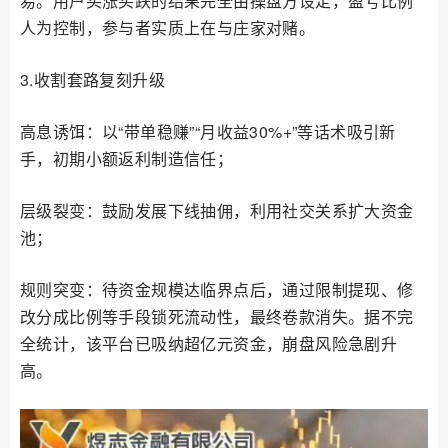
易。用户买涨买跌的结果完全由操盘方设定，盈亏比例
人为控制，参与者实质上在与庄家对赌。
3.收割套路复刻升级
高息诱饵：以“带单稳赚”“月收益30%+”等话术吸引新
手，初期小额返利制造信任；
层级裂变：鼓励发展下线抽佣，利用社交关系扩大资金
池；
规则突变：待资金规模达临界点后，通过限制提现、修
改分成比例等手段锁死流动性，最终卷款消失。据不完
全统计，该平台已吸纳超亿元资金，崩盘风险急剧升
高。