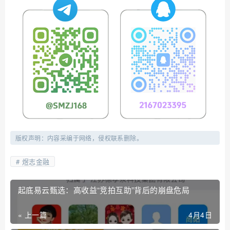
版权声明：内容采编于网络，侵权联系删除。
煜志金融
起底易云甄选：高收益“竞拍互助”背后的崩盘危局
« 上一篇
4月4日