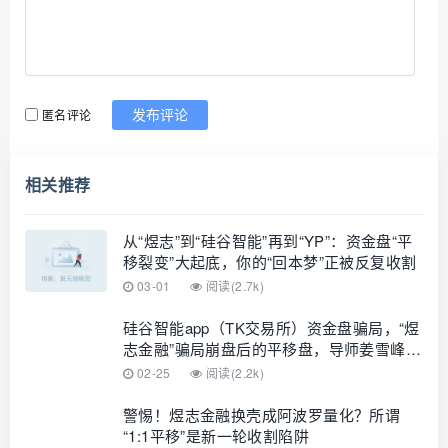
匿名评论
发布评论
相关推荐
从“煜志”到“硅谷智能”再到“YP”：资金盘“平
移裂变”大起底，你的“回本梦”正被反复收割
03-01
阅读(2.7k)
硅谷智能app（TK交易所）资金盘骗局，“煜
志金融”骗局崩盘后的平移盘，导师姜雪峰，
谨防被骗请速远离…
02-25
阅读(2.2k)
警惕！煜志金融换壳成阿波罗量化？所谓
“1:1平移”是新一轮收割陷阱