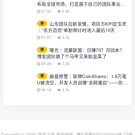
布局全球市场，打造属于自己的团队事业，
想增加收入？想打造团队？加入
07-30
5.0k
GLOTURE！
山东团队拉新变慢，项目方KPI定生死
荐
｜“东方百优”单割倒计时进入最后10天
07-07
3.1k
曝光｜流量联盟：日赚70？月回本？
荐
博发团伙换了个马甲又来割韭菜了
06-26
2.2k
崩盘预警｜冒牌CoinShares：1.8万笔
荐
U被洗空，开发人员自曝“关网重启”——你的
钱早已不在账上
06-10
3.7k
Copyright © 2026 项目之家 版权所有
蜀ICP备2021033304号
订阅