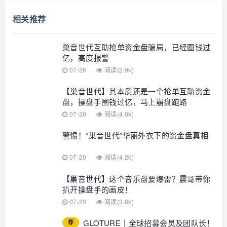
相关推荐
巢音世代互助抢单资金盘骗局，已经圈钱过
亿，高度报警
07-26
阅读(2.9k)
【巢音世代】其本质还是一个抢单互助资金
盘，操盘手圈钱过亿，马上崩盘跑路
07-20
阅读(4.0k)
警惕！“巢音世代”华丽外衣下的资金盘真相
07-20
阅读(4.2k)
【巢音世代】这个音乐盘要爆雷？震哥带你
扒开操盘手的画皮！
07-20
阅读(3.8k)
GLOTURE｜全球招募会员及团队长！
荐