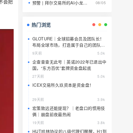
不会把
预警 | 拜尔交易所的AI小龙虾就是9级传销的马甲，日息1.5%养肥了就该宰了
08/05
、
热门浏览
GLOTURE｜全球招募会员及团队长！
布局全球市场，打造属于自己的团队事
业，想增加收入？想打造团队？加入
9天前
5.0k
GLOTURE！
企查查查无此号｜英诺2022年已退出中
国，“东方百优”套牌资金盘起底
27天前
5.0k
ICEX交易所久玖资本是资金盘！
29天前
3.9k
宏策致远还能提现？｜老盘口的惯用伎
俩｜崩盘前夜最热闹
19天前
3.8k
HUT哈林协议的八级代理们醒醒，H1到