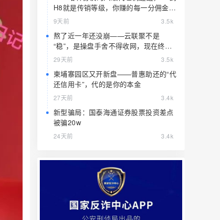
H8就是传销等级，你赚的每一分佣金都
是赃款
9天前
3.5k
熬了近一年还没崩——云联聚不是
“稳”，是操盘手舍不得收网，现在终于
要收了
29天前
3.5k
柬埔寨园区又开新盘——普惠助还的“代
还信用卡”，代的是你的本金
27天前
3.4k
新型骗局：国泰海通证券股票投资差点
被骗20w
24天前
3.4k