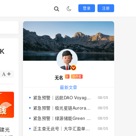
登录
注册
K
无名
V
协作者
最新文章
紧急预警｜远航DAO Voyage：8月下旬长沙启动大会，旧盘团队平移，RWA+大宗商品包装——又是庞氏滚盘的老剧本
08/05
紧急预警｜极光星链Aurora Star：AI算力包装下的快盘骗局，认购即入坑
08/05
紧急预警｜绿源储能Green Source：披着新能源外衣的庞氏传销盘，8月千人大会就是收割信号
08/05
正主查无此号｜大华汇盈单割跑路中：柬埔寨骗子套牌巴黎狮集团，你的本金已清零
08/05
搭建光