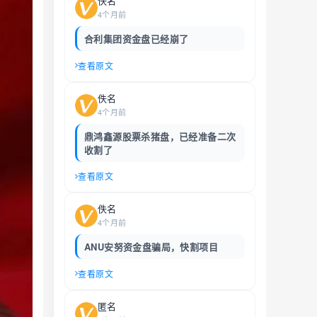
佚名
4个月前
合利集团资金盘已经崩了
查看原文
佚名
4个月前
鼎鸿鑫源股票杀猪盘，已经准备二次
收割了
查看原文
佚名
4个月前
ANU安努资金盘骗局，快割项目
查看原文
匿名