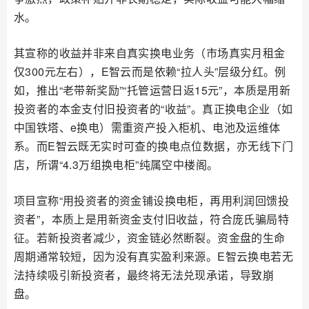
水。
其宣称的收益并非来自真实换电业务（市场真实月租金
仅300元左右），E智云而是依赖“拉人头”层级分红。例
如，推出“老带新奖励”“托管运营日返15元”，本质是用新
投资者的本金支付旧投资者的“收益”。真正换电企业（如
中国铁塔、e换电）需重资产投入柜机、电池及运维体
系。而E智云既无实时可查的换电点位数据，亦无线下门
店，所谓“4.3万组换电柜”纯属空中楼阁。
项目宣称“用投资者的资金铺设换电柜，再用利润回馈投
资者”，本质上是用新资金支付旧收益，符合庞氏骗局特
征。若新投资者减少，资金链必然断裂。资金盘的生命
周期通常较短，因为没有真实盈利来源。E智云换电若无
法持续吸引新投资者，最终将无法兑现承诺，导致崩
盘。