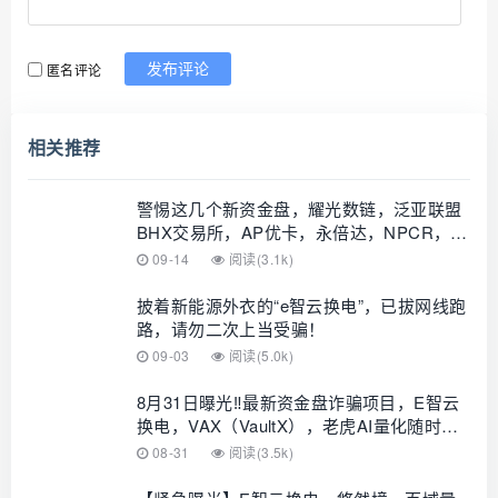
匿名评论
发布评论
相关推荐
警惕这几个新资金盘，耀光数链，泛亚联盟
BHX交易所，AP优卡，‬永倍达，NPCR，E
智云换电都是陷阱唯一结局都是崩盘跑路
09-14
阅读(3.1k)
披着新能源外衣的“e智云换电”，已拔网线跑
路，请勿二次上当受骗！
09-03
阅读(5.0k)
8月31日曝光‼️最新资金盘诈骗项目，E智云
换电，VAX（VaultX），老虎AI量化随时可
能卷钱跑路
08-31
阅读(3.5k)