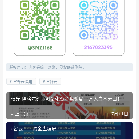
版权声明：内容采编于网络，侵权联系删除。
E智云换电
E智云
曝光:伊格尔矿业AI量化资金盘骗局，万人血本无归！
« 上一篇
7月11日
e智云——资金盘骗局