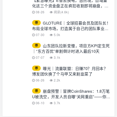
【紧急曝光】E智云换电，悠然境，百域量
化这三个资金盘正在疯狂收割即将崩盘，有
你在参与的吗？
08-26
阅读(4.6k)
GLOTURE｜全球招募会员及团队长！
荐
布局全球市场，打造属于自己的团队事业，
想增加收入？想打造团队？加入
07-30
5.0k
GLOTURE！
山东团队拉新变慢，项目方KPI定生死
荐
｜“东方百优”单割倒计时进入最后10天
07-07
3.1k
曝光｜流量联盟：日赚70？月回本？
荐
博发团伙换了个马甲又来割韭菜了
06-26
2.2k
崩盘预警｜冒牌CoinShares：1.8万笔
荐
U被洗空，开发人员自曝“关网重启”——你的
钱早已不在账上
06-10
3.7k