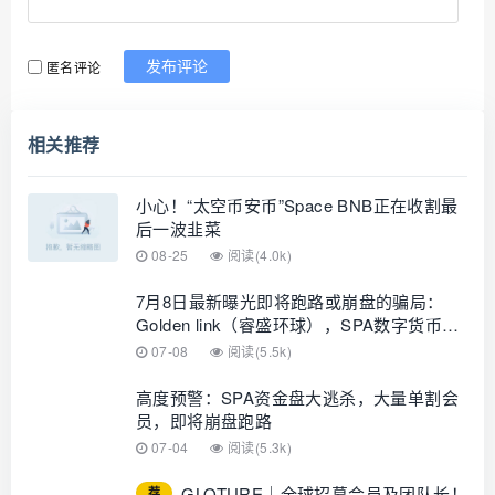
匿名评论
发布评论
相关推荐
小心！“太空币安币”Space BNB正在收割最
后一波韭菜
08-25
阅读(4.0k)
7月8日最新曝光即将跑路或崩盘的骗局：
Golden link（睿盛环球），SPA数字货币，
吉富基金，Loxam HK有你参与的吗？欢迎
07-08
阅读(5.5k)
留言讨论
高度预警：SPA资金盘大逃杀，大量单割会
员，即将崩盘跑路
07-04
阅读(5.3k)
GLOTURE｜全球招募会员及团队长！
荐