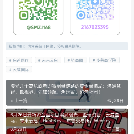
版权声明：内容采编于网络，侵权联系删除。
启迪医疗
未来云启
链商圈
多莱商学院
云威国际
曝光几个高危或者即将崩盘跑路的资金盘骗局：海通慧
智，熊视界，先锋领航，潮玩鲨，超鸿社团！
« 上一篇
6月26日
6月26日最新资金盘项目骗局曝光，盈瑞资管，云威国
际，未来云启，HashKey，布鲁交易所，Webkey，艾
菲克斯随时可能卷钱跑路！
6月26日
下一篇 »