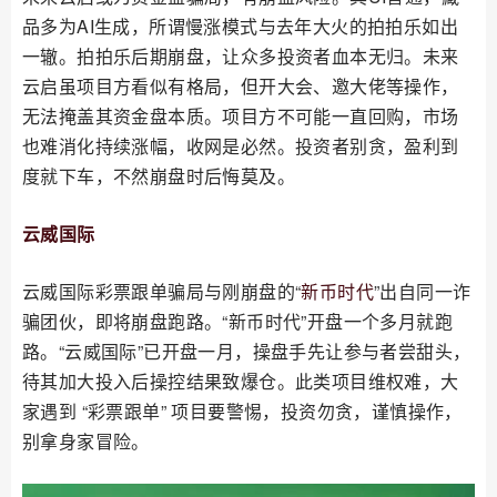
品多为AI生成，所谓慢涨模式与去年大火的拍拍乐如出
一辙。拍拍乐后期崩盘，让众多投资者血本无归。未来
云启虽项目方看似有格局，但开大会、邀大佬等操作，
无法掩盖其资金盘本质。项目方不可能一直回购，市场
也难消化持续涨幅，收网是必然。投资者别贪，盈利到
度就下车，不然崩盘时后悔莫及。
云威国际
云威国际彩票跟单骗局与刚崩盘的“
新币时代
”出自同一诈
骗团伙，即将崩盘跑路。“新币时代”开盘一个多月就跑
路。“云威国际”已开盘一月，操盘手先让参与者尝甜头，
待其加大投入后操控结果致爆仓。此类项目维权难，大
家遇到 “彩票跟单” 项目要警惕，投资勿贪，谨慎操作，
别拿身家冒险。