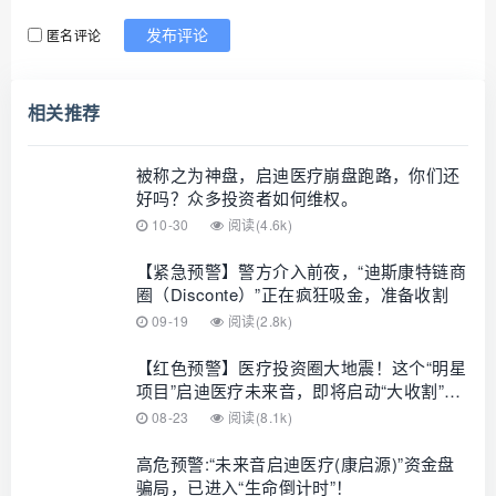
匿名评论
发布评论
相关推荐
被称之为神盘，启迪医疗崩盘跑路，你们还
好吗？众多投资者如何维权。
10-30
阅读(4.6k)
【紧急预警】警方介入前夜，“迪斯康特链商
圈（Disconte）”正在疯狂吸金，准备收割
09-19
阅读(2.8k)
【红色预警】医疗投资圈大地震！这个“明星
项目”启迪医疗未来音，即将启动“大收割”，
速速撤离！
08-23
阅读(8.1k)
高危预警:“未来音启迪医疗(康启源)”资金盘
骗局，已进入“生命倒计时”！