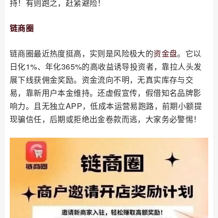
持！有则跑之，赶紧避险！
链商圈
链商圈最近热度挺高，实则是风险极大的
资金盘
。它以
日化1%、年化365%的高收益诱导投资者，靠拉人头发
展下线获佣金奖励。资金流向不明，无真实库存与交
易，靠新用户本金维持。还虚假宣传，假借知名品牌影
响力。且无独立APP，低成本运营易跑路，前期小额提
现骗信任，后期或拒绝出金卷款而逃，大家务必警惕！