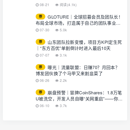
08-21
阅读(4.1k)
GLOTURE｜全球招募会员及团队长！
荐
布局全球市场，打造属于自己的团队事业，
想增加收入？想打造团队？加入
07-30
5.0k
GLOTURE！
山东团队拉新变慢，项目方KPI定生死
荐
｜“东方百优”单割倒计时进入最后10天
07-07
3.1k
曝光｜流量联盟：日赚70？月回本？
荐
博发团伙换了个马甲又来割韭菜了
06-26
2.2k
崩盘预警｜冒牌CoinShares：1.8万笔
荐
U被洗空，开发人员自曝“关网重启”——你的
钱早已不在账上
06-10
3.7k