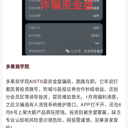
多莱商学院
多莱商学院
AISTS
是资金盘骗局，跑路在即。它年初打
着凯普投资旗号，吹嘘与盈投证券合作秒级收益，还划
分会员区等诱导投资，提现难如登天。1月用福利诱惑，
之后又编造有人洗钱系统维护借口，APP打不开，还在6
月8号上架大额产品疯狂捞钱。投资别被贪婪蒙蔽，缺乏
专业认知和风险意识很危险，网投需谨慎，别拿身家冒
险！