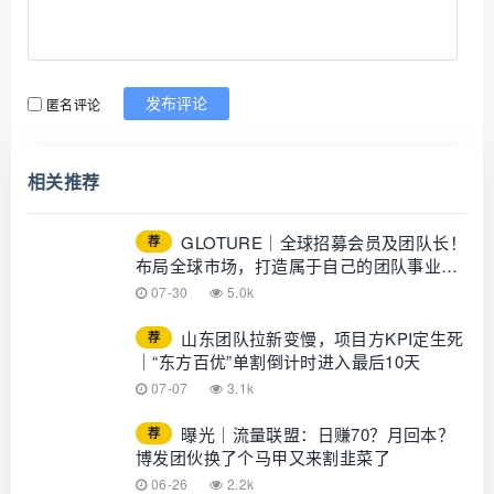
匿名评论
发布评论
相关推荐
GLOTURE｜全球招募会员及团队长！
荐
布局全球市场，打造属于自己的团队事业，
想增加收入？想打造团队？加入
07-30
5.0k
GLOTURE！
山东团队拉新变慢，项目方KPI定生死
荐
｜“东方百优”单割倒计时进入最后10天
07-07
3.1k
曝光｜流量联盟：日赚70？月回本？
荐
博发团伙换了个马甲又来割韭菜了
06-26
2.2k