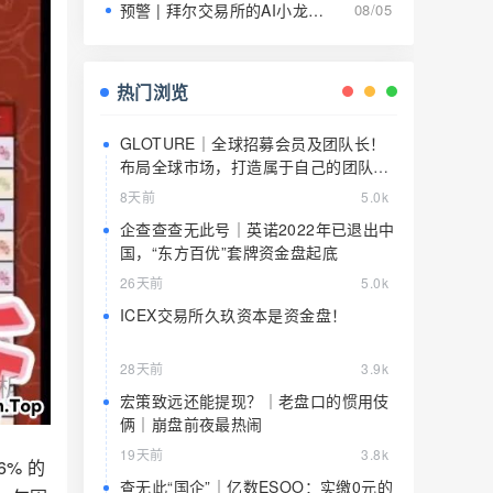
预警 | 拜尔交易所的AI小龙虾就是9级传销的马甲，日息1.5%养肥了就该宰了
08/05
热门浏览
GLOTURE｜全球招募会员及团队长！
布局全球市场，打造属于自己的团队事
业，想增加收入？想打造团队？加入
8天前
5.0k
GLOTURE！
企查查查无此号｜英诺2022年已退出中
国，“东方百优”套牌资金盘起底
26天前
5.0k
ICEX交易所久玖资本是资金盘！
28天前
3.9k
宏策致远还能提现？｜老盘口的惯用伎
俩｜崩盘前夜最热闹
19天前
3.8k
% 的
查无此“国企”｜亿数ESOO：实缴0元的