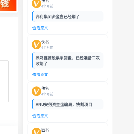
佚名
4个月前
合利集团资金盘已经崩了
查看原文
佚名
4个月前
鼎鸿鑫源股票杀猪盘，已经准备二次
收割了
查看原文
佚名
4个月前
ANU安努资金盘骗局，快割项目
查看原文
匿名