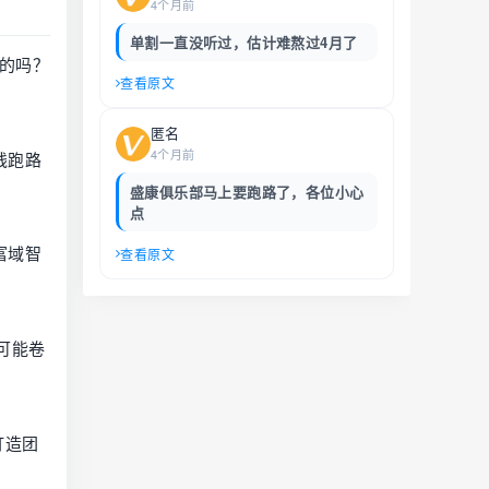
4个月前
单割一直没听过，估计难熬过4月了
的吗？
查看原文
匿名
4个月前
钱跑路
盛康俱乐部马上要跑路了，各位小心
点
富域智
查看原文
可能卷
打造团