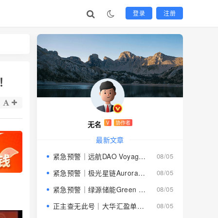
登录
注册
！
无名
V
协作者
最新文章
紧急预警｜远航DAO Voyage：8月下旬长沙启动大会，旧盘团队平移，RWA+大宗商品包装——又是庞氏滚盘的老剧本
08/05
紧急预警｜极光星链Aurora Star：AI算力包装下的快盘骗局，认购即入坑
08/05
紧急预警｜绿源储能Green Source：披着新能源外衣的庞氏传销盘，8月千人大会就是收割信号
08/05
正主查无此号｜大华汇盈单割跑路中：柬埔寨骗子套牌巴黎狮集团，你的本金已清零
08/05