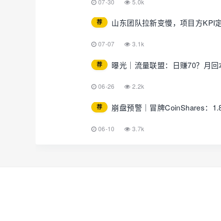
07-30
5.0k
山东团队拉新变慢，项目方KPI
荐
07-07
3.1k
曝光｜流量联盟：日赚70？月
荐
06-26
2.2k
崩盘预警｜冒牌CoinShares
荐
06-10
3.7k