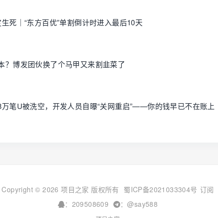
定生死｜“东方百优”单割倒计时进入最后10天
回本？博发团伙换了个马甲又来割韭菜了
：1.8万笔U被洗空，开发人员自曝“关网重启”——你的钱早已不在账上
Copyright © 2026 项目之家 版权所有
蜀ICP备2021033304号
订阅
：209508609
：@say588