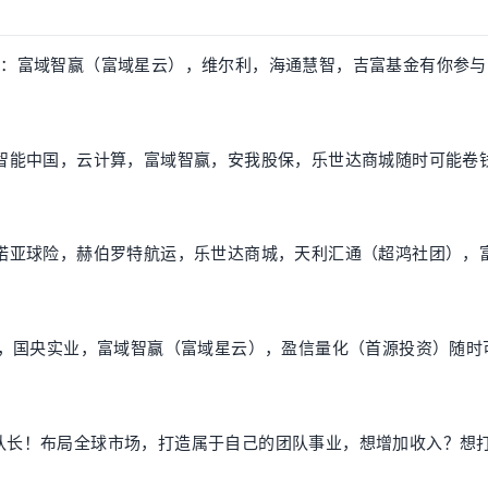
局：富域智赢（富域星云），维尔利，海通慧智，吉富基金有你参与
，智能中国，云计算，富域智赢，安我股保，乐世达商城随时可能卷
，诺亚球险，赫伯罗特航运，乐世达商城，天利汇通（超鸿社团），
影视，国央实业，富域智赢（富域星云），盈信量化（首源投资）随时
团队长！布局全球市场，打造属于自己的团队事业，想增加收入？想