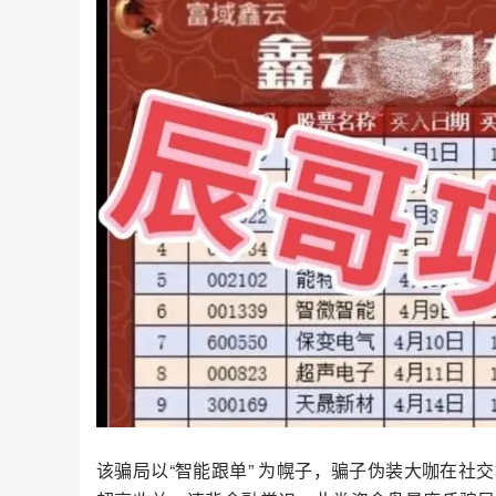
该骗局以“智能跟单” 为幌子，骗子伪装大咖在社交群