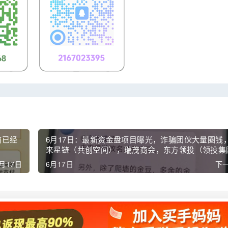
前已经
6月17日：最新资金盘项目曝光，诈骗团伙大量圈钱
来星链（共创空间），瑞茂商会，东方领投（领投集
即将关网跑路！
月17日
6月17日
下一