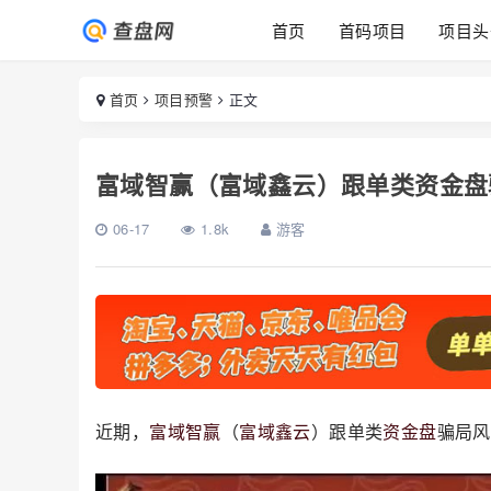
首页
首码项目
项目头
首页
项目预警
正文
富域智赢（富域鑫云）跟单类资金盘
06-17
1.8k
游客
近期，
富域智赢
（
富域鑫云
）跟单类
资金盘
骗局风