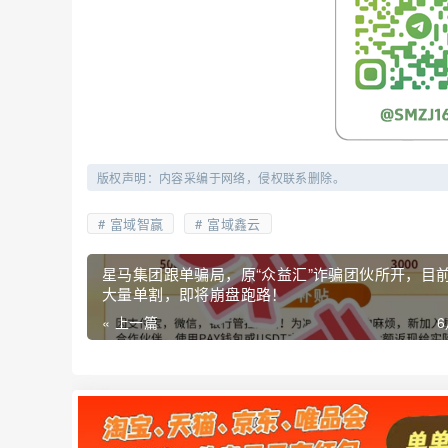
版权声明：内容采编于网络，侵权联系删除。
富域智赢
富域鑫云
星马集团跟单骗局，原“众益汇”诈骗团伙所开，目
大量单割，即将崩盘跑路！
« 上一篇
6