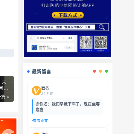
最新留言
，未
匿名
团）
2个月前
篇 »
@佚名：我们早就下车了，现在坐等
崩盘
查看原文