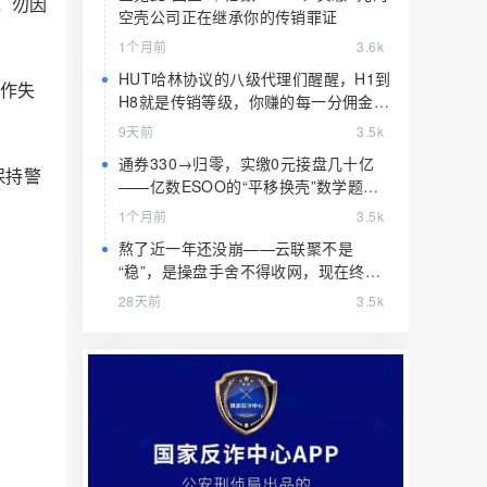
，勿因
空壳公司正在继承你的传销罪证
1个月前
3.6k
HUT哈林协议的八级代理们醒醒，H1到
操作失
H8就是传销等级，你赚的每一分佣金都
是赃款
9天前
3.5k
通券330→归零，实缴0元接盘几十亿
保持警
——亿数ESOO的“平移换壳”数学题，
算完就赶紧跑
1个月前
3.5k
熬了近一年还没崩——云联聚不是
“稳”，是操盘手舍不得收网，现在终于
要收了
28天前
3.5k