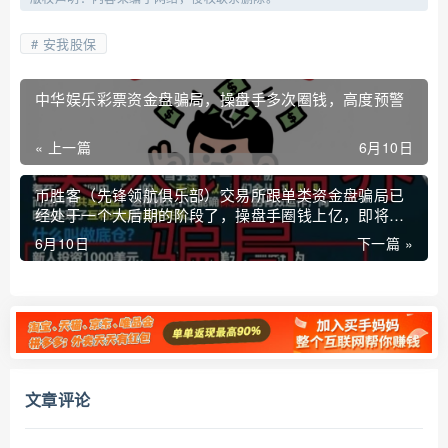
安我股保
中华娱乐彩票资金盘骗局，操盘手多次圈钱，高度预警
« 上一篇
6月10日
币胜客（先锋领航俱乐部）交易所跟单类资金盘骗局已
经处于一个大后期的阶段了，操盘手圈钱上亿，即将崩
盘跑路！
6月10日
下一篇 »
文章评论