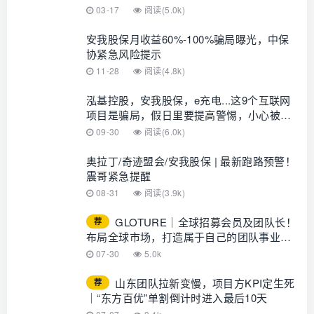
警，即将崩盘跑路！
03-17
阅读(5.0k)
安我股保月收益60%-100%骗局曝光，中保
协紧急风险提示
11-28
阅读(4.8k)
泓基控股，安我股保，e充电...这9个互联网
项目是骗局，假日里要提高警惕，小心被
骗！
09-30
阅读(6.0k)
奥拉丁/奇迹盟会/安我股保 | 最新跑路预警！
震哥紧急提醒
08-31
阅读(3.9k)
GLOTURE｜全球招募会员及团队长！
荐
布局全球市场，打造属于自己的团队事业，
想增加收入？想打造团队？加入
07-30
5.0k
GLOTURE！
山东团队拉新变慢，项目方KPI定生死
荐
｜“东方百优”单割倒计时进入最后10天