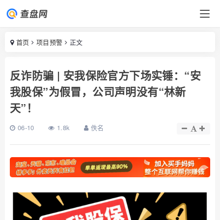
首页
项目预警
正文
反诈防骗 | 安我保险官方下场实锤：“安
我股保”为假冒，公司声明没有“林新
天”！
06-10
1.8k
佚名