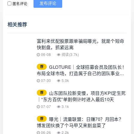
匿名评论
发布评论
相关推荐
富利来优配股票跟单骗局曝光，就是个短命
快割盘，抓紧远离
06-08
阅读(3.7k)
GLOTURE｜全球招募会员及团队长！
荐
布局全球市场，打造属于自己的团队事业，
想增加收入？想打造团队？加入
07-30
5.0k
GLOTURE！
山东团队拉新变慢，项目方KPI定生死
荐
｜“东方百优”单割倒计时进入最后10天
07-07
3.1k
曝光｜流量联盟：日赚70？月回本？
荐
博发团伙换了个马甲又来割韭菜了
06-26
2.2k