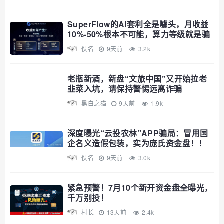
SuperFlow的AI套利全是噱头，月收益
10%-50%根本不可能，算力等级就是骗
你多锁仓
佚名
9天前
3.2k
老瓶新酒，新盘“文旅中国”又开始拉老
韭菜入坑，请保持警惕远离诈骗
黑白之猫
9天前
1.9k
深度曝光“云投农林”APP骗局：冒用国
企名义造假包装，实为庞氏资金盘！！
佚名
9天前
3.0k
紧急预警！7月10个新开资金盘全曝光，
千万别投！
村长
13天前
2.4k