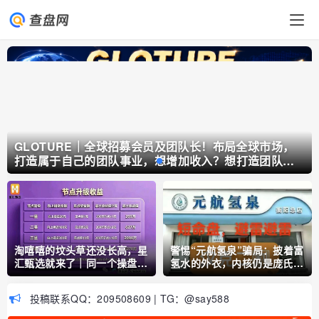
GLOTURE｜全球招募会员及团队长！布局全球市场，
打造属于自己的团队事业，想增加收入？想打造团队？
加入 GLOTURE！
淘嘻嘻的坟头草还没长高，星
警惕“元航氢泉”骗局：披着富
汇甄选就来了｜同一个操盘
氢水的外衣，内核仍是庞氏骗
手，同一套“公排”剧本
局+传销架构
投稿联系QQ：209508609 | TG：@say588