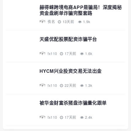
赫得崃跨境电商APP是骗局！深度揭秘
资金盘刷单诈骗完整套路
佚名
13天前
1.9k
天盛优配股票配资诈骗平台
fx110
17天前
1.6k
HYCM兴业投资交易无法出金
fx110
22天前
1.3k
被华金财富杀猪盘诈骗量化跟单
fx110
17天前
2.4k