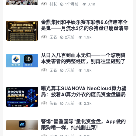
10天
村长
1个月前
3.1k
金鼎集团和平娱乐赛车彩票9.6倍赔率全
是鬼——月流水3亿的杀猪盘已崩盘清零
无名
2天前
1.9k
从日入几百到血本无归——一个瑭明资
本受害者的完整经历，别再往里砸钱了
无名
7天前
1.8k
曝光算丰SUANOVA NeoCloud算力骗
局：披着AI算力外衣的庞氏资金盘骗局
佚名
7天前
2.3k
警惕“智盈国际”量化资金盘，App做的
跟狗啃一样，纯纯割韭菜！