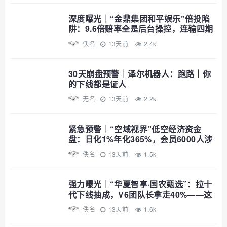
深度曝光｜“金鼎集团和平娱乐”倍投陷
阱：9.6倍赔率全是后台操控，连输四期
爆仓清零——提现？流水不足+账号异常
佚名
13天前
2.4k
+直接封禁
30天崩盘预警｜泽尔机器人：跑路｜你
的下线都是证人
无名
13天前
2.2k
紧急预警｜“空域视界”低空经济资金
盘：日化1%年化365%，会员6000人涉
案过亿，已开始单割封号——智航智引
佚名
13天前
1.5k
怎么崩的，它就怎么崩
强力曝光｜“华夏智享·国农甄选”：拉十
代下线抽成，V6团队长拿走40%——这
不是助农，这是传销
佚名
13天前
1.6k