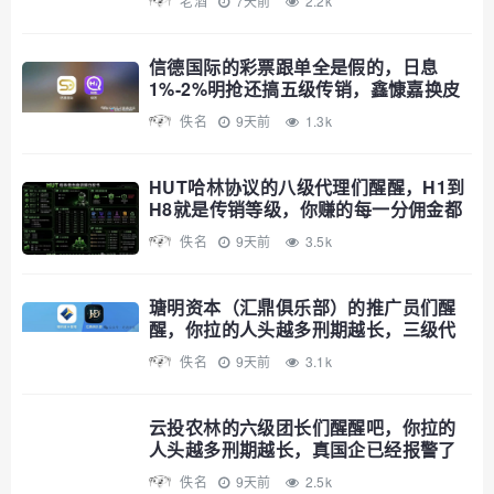
老酒
7天前
2.2k
信德国际的彩票跟单全是假的，日息
1%-2%明抢还搞五级传销，鑫慷嘉换皮
继续割
佚名
9天前
1.3k
HUT哈林协议的八级代理们醒醒，H1到
H8就是传销等级，你赚的每一分佣金都
是赃款
佚名
9天前
3.5k
瑭明资本（汇鼎俱乐部）的推广员们醒
醒，你拉的人头越多刑期越长，三级代
理就是传销铁证
佚名
9天前
3.1k
云投农林的六级团长们醒醒吧，你拉的
人头越多刑期越长，真国企已经报警了
佚名
9天前
2.5k