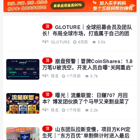
GLOTURE｜全球招募会员及团队
顶
长！布局全球市场，打造属于自己的团
队事业，想增加收入？想打造团队？加
GLOTURE
9天前
5.0k
入 GLOTURE！
崩盘预警｜冒牌CoinShares：1.8
顶
万笔U被洗空，开发人员自曝“关网重启”
——你的钱早已不在账上
佚名
1个月前
3.7k
曝光｜流量联盟：日赚70？月回
顶
本？博发团伙换了个马甲又来割韭菜了
佚名
1个月前
2.2k
山东团队拉新变慢，项目方KPI定
顶
生死｜“东方百优”单割倒计时进入最后