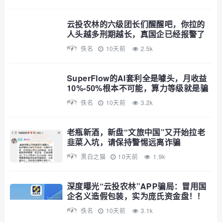
云投农林的六级团长们醒醒吧，你拉的
人头越多刑期越长，真国企已经报警了
佚名
10天前
2.5k
SuperFlow的AI套利全是噱头，月收益
10%-50%根本不可能，算力等级就是骗
你多锁仓
佚名
10天前
3.2k
老瓶新酒，新盘“文旅中国”又开始拉老
韭菜入坑，请保持警惕远离诈骗
黑白之猫
10天前
1.9k
深度曝光“云投农林”APP骗局：冒用国
企名义造假包装，实为庞氏资金盘！！
佚名
10天前
3.1k