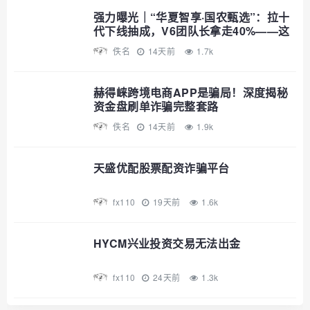
强力曝光｜“华夏智享·国农甄选”：拉十
代下线抽成，V6团队长拿走40%——这
不是助农，这是传销
佚名
14天前
1.7k
赫得崃跨境电商APP是骗局！深度揭秘
资金盘刷单诈骗完整套路
佚名
14天前
1.9k
天盛优配股票配资诈骗平台
fx110
19天前
1.6k
HYCM兴业投资交易无法出金
fx110
24天前
1.3k