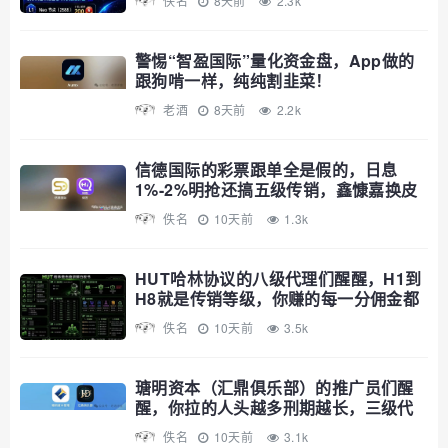
佚名
8天前
2.3k
警惕“智盈国际”量化资金盘，App做的
跟狗啃一样，纯纯割韭菜！
老酒
8天前
2.2k
信德国际的彩票跟单全是假的，日息
1%-2%明抢还搞五级传销，鑫慷嘉换皮
继续割
佚名
10天前
1.3k
HUT哈林协议的八级代理们醒醒，H1到
H8就是传销等级，你赚的每一分佣金都
是赃款
佚名
10天前
3.5k
瑭明资本（汇鼎俱乐部）的推广员们醒
醒，你拉的人头越多刑期越长，三级代
理就是传销铁证
佚名
10天前
3.1k