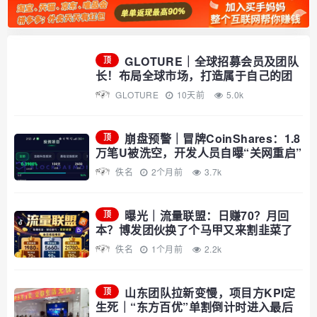
GLOTURE｜全球招募会员及团队
顶
长！布局全球市场，打造属于自己的团
队事业，想增加收入？想打造团队？加
GLOTURE
10天前
5.0k
入 GLOTURE！
崩盘预警｜冒牌CoinShares：1.8
顶
万笔U被洗空，开发人员自曝“关网重启”
——你的钱早已不在账上
佚名
2个月前
3.7k
曝光｜流量联盟：日赚70？月回
顶
本？博发团伙换了个马甲又来割韭菜了
佚名
1个月前
2.2k
山东团队拉新变慢，项目方KPI定
顶
生死｜“东方百优”单割倒计时进入最后