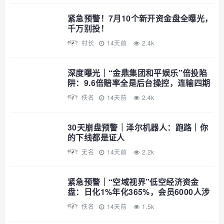
紧急预警！7月10个新开资金盘全曝光，
千万别投！
村长
14天前
2.4k
深度曝光｜“金鼎集团和平娱乐”倍投陷
阱：9.6倍赔率全是后台操控，连输四期
爆仓清零——提现？流水不足+账号异常
佚名
14天前
2.4k
+直接封禁
30天崩盘预警｜泽尔机器人：跑路｜你
的下线都是证人
无名
14天前
2.2k
紧急预警｜“空域视界”低空经济资金
盘：日化1%年化365%，会员6000人涉
案过亿，已开始单割封号——智航智引
佚名
14天前
1.5k
怎么崩的，它就怎么崩