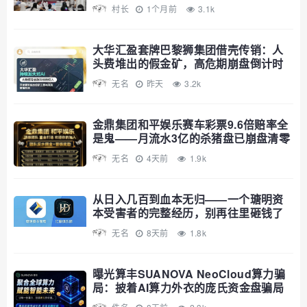
10天
村长
1个月前
3.1k
大华汇盈套牌巴黎狮集团借壳传销：人
头费堆出的假金矿，高危期崩盘倒计时
无名
昨天
3.2k
金鼎集团和平娱乐赛车彩票9.6倍赔率全
是鬼——月流水3亿的杀猪盘已崩盘清零
无名
4天前
1.9k
从日入几百到血本无归——一个瑭明资
本受害者的完整经历，别再往里砸钱了
无名
8天前
1.8k
曝光算丰SUANOVA NeoCloud算力骗
局：披着AI算力外衣的庞氏资金盘骗局