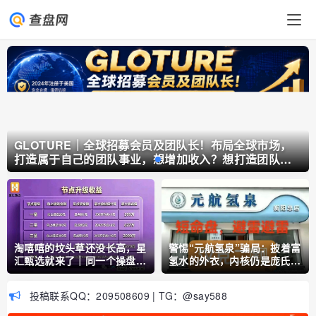
GLOTURE｜全球招募会员及团队长！布局全球市场，
打造属于自己的团队事业，想增加收入？想打造团队？
加入 GLOTURE！
淘嘻嘻的坟头草还没长高，星
警惕“元航氢泉”骗局：披着富
汇甄选就来了｜同一个操盘
氢水的外衣，内核仍是庞氏骗
手，同一套“公排”剧本
局+传销架构
投稿联系QQ：209508609 | TG：@say588